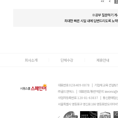
1
※공부 질문하기 게
최대한 빠른 시일 내에 답변드리도록 노력
회사소개
단체수강
제휴안내
대표번호
02)6409-0878
|
기업체 교육 컨설팅 
㈜골드앤에스
|
대표번호/통번역문의:
siwoncs@
사업자등록번호:
120-81-63837
|
통신판매업신
서울특별시 영등포구 영신로 166 영등포반도아이비밸