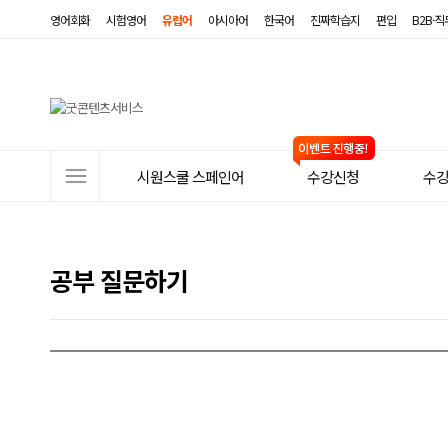
영어회화
시험영어
유럽어
아시아어
한국어
진짜학습지
편입
B2B·
사
시원스쿨 스페인어
수강신청
수
이
트
메
공부 질문하기
뉴