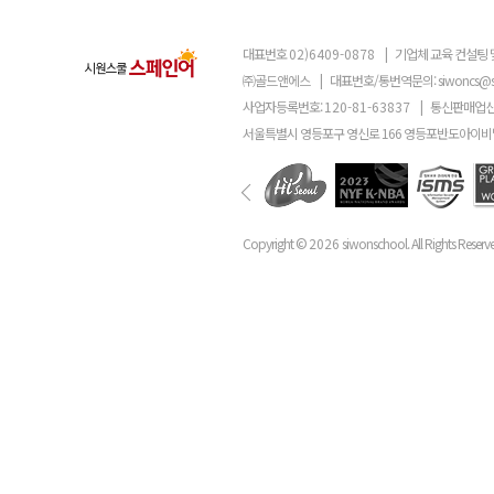
대표번호
02)6409-0878
|
기업체 교육 컨설팅 
㈜골드앤에스
|
대표번호/통번역문의:
siwoncs@
사업자등록번호:
120-81-63837
|
통신판매업신
서울특별시 영등포구 영신로 166 영등포반도아이비밸
Copyright ©
2026
siwonschool. All Rights Reserv