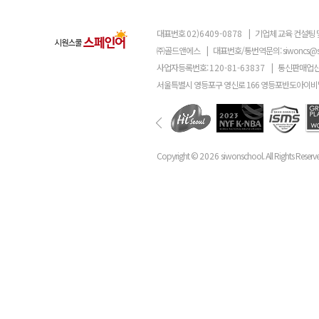
대표번호
02)6409-0878
|
기업체 교육 컨설팅 
㈜골드앤에스
|
대표번호/통번역문의:
siwoncs@
사업자등록번호:
120-81-63837
|
통신판매업신
서울특별시 영등포구 영신로 166 영등포반도아이비밸
Copyright ©
2026
siwonschool. All Rights Reserv