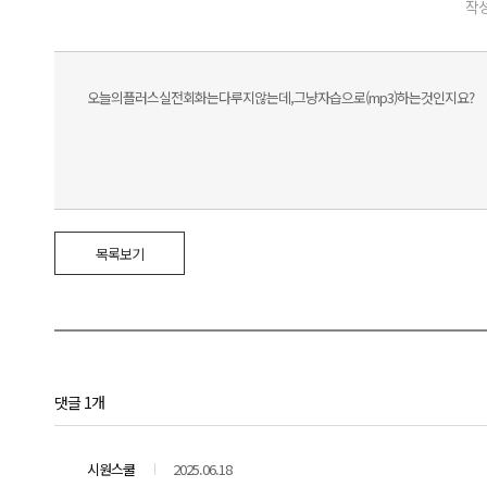
작성
오늘의플러스실전회화는다루지않는데,그냥자습으로(mp3)하는것인지요?
목록보기
댓글 1개
시원스쿨
2025.06.18