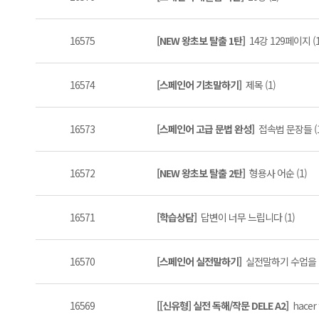
16575
[NEW 왕초보 탈출 1탄]
14강 129페이지 (1
16574
[스페인어 기초말하기]
제목 (1)
16573
[스페인어 고급 문법 완성]
접속법 문장들 (1
16572
[NEW 왕초보 탈출 2탄]
형용사 어순 (1)
16571
[학습상담]
답변이 너무 느립니다 (1)
16570
[스페인어 실전말하기]
실전말하기 수업을 D
16569
[[신유형] 실전 독해/작문 DELE A2]
hacer f