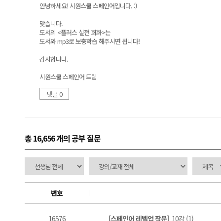
안녕하세요! 시원스쿨 스페인어입니다. :)
맞습니다.
도서의 <플러스 실전 회화>는
도서와 mp3로 보충학습 해주시면 됩니다!
감사합니다.
시원스쿨 스페인어 드림
댓글 0
총 16,656 개
의 공부 질문
번호
16576
[스페인어 레벨업 작문]
10강 (1)