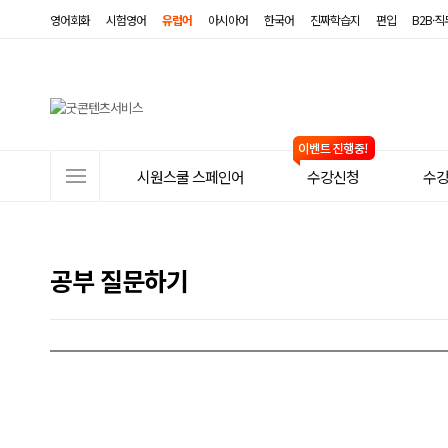
영어회화
시험영어
유럽어
아시아어
한국어
진짜학습지
편입
B2B·
사
시원스쿨 스페인어
수강신청
수
이
트
메
공부 질문하기
뉴