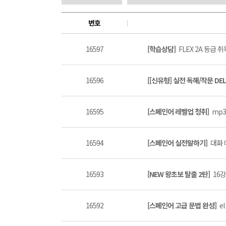
번호
16597
[학습상담]
FLEX 2A 등급 
16596
[[신유형] 실전 독해/작문 DEL
16595
[스페인어 레벨업 청취]
mp3
16594
[스페인어 실전말하기]
대화 
16593
[NEW 왕초보 탈출 2탄]
16강
16592
[스페인어 고급 문법 완성]
el