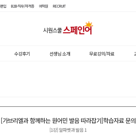
편입
B2B·직무/자격증
어학원
RECRUIT
시
원
스
수강후기
선생님 소개
무료강의/자료
쿨
스
페
인
어
[가브리엘과 함께하는 원어민 발음 따라잡기]학습자료 문의
이전글
다음글
[1강] 알파벳과 발음 1