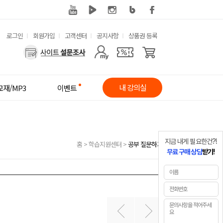
유
로그인
회원가입
고객센터
공지사항
상품권 등록
사
용
용
한
자
메
내 강의실
교재/MP3
이벤트
메
뉴
뉴
지금 내게 필요한건?!
홈
>
학습지원센터
>
공부 질문하기
무료 구매 상담
받기!