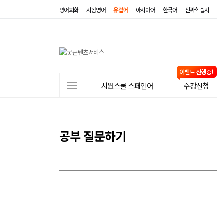
영어회화
시험영어
유럽어
아시아어
한국어
진짜학습지
사
시원스쿨 스페인어
수강신청
이
트
메
공부 질문하기
뉴