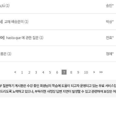
u,tú (1)
송민*
서]
교재 배송문의 (1)
박상*
인어]
hasta que 에 관한 질문 (1)
전효*
름은 (1)
정예*
1
2
3
4
5
6
7
8
9
10
부 질문하기 게시판은 수강 중인 회원님의 학습에 도움이 되고자 운영되고 있는 무료 서비스입
변드리도록 노력하고 있으나, 부득이한 사정상 답변 지연이 발생할 수 있고 관련하여 보상은 어