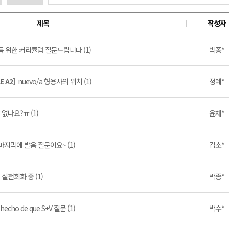
제목
작성자
취득 위한 커리큘럼 질문드립니다 (1)
박종*
E A2]
nuevo/a 형용사의 위치 (1)
정예*
 없나요?ㅠ (1)
윤채*
마지막에 발음 질문이요~ (1)
김소*
 실전회화 중 (1)
박종*
 hecho de que S+V 질문 (1)
박수*