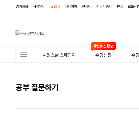
영어회화
시험영어
유럽어
아시아어
한국어
진짜학습지
편입
B2B·
사
시원스쿨 스페인어
수강신청
수
이
트
메
공부 질문하기
뉴