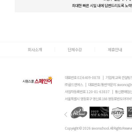
최대한 빠른 시일 내에 답변드리도록 노력
회사소개
단체수강
제휴안내
대표번호
02)6409-0878
|
기업체 교육 컨설팅 
㈜골드앤에스
|
대표번호/통번역문의:
siwoncs@
사업자등록번호:
120-81-63837
|
통신판매업신
서울특별시 영등포구 영신로 166 영등포반도아이비밸
Copyright ©
2026
siwonschool. All Rights Reserv