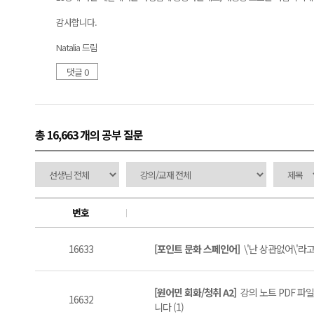
감사합니다.
Natalia 드림
댓글 0
총 16,663 개
의 공부 질문
번호
16633
[포인트 문화 스페인어]
\'난 상관없어\'라고 
[원어민 회화/청취 A2]
강의 노트 PDF 파
16632
니다 (1)