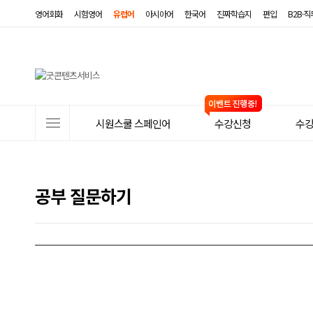
영어회화
시험영어
유럽어
아시아어
한국어
진짜학습지
편입
B2B·
사
시원스쿨 스페인어
수강신청
수
이
트
메
공부 질문하기
뉴