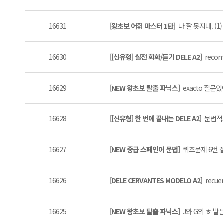
16631
[왕초보 어휘 마스터 1탄]
나 잘 못지내. (1)
16630
[[신유형] 실전 회화/듣기 DELE A2]
recom
16629
[NEW 왕초보 탈출 파닉스]
exacto 질문있어
16628
[[신유형] 한 번에 끝내는 DELE A2]
문법적으
16627
[NEW 중급 스페인어 문법]
퀴즈문제 6번 
16626
[DELE CERVANTES MODELO A2]
recu
16625
[NEW 왕초보 탈출 파닉스]
J와 G의 ㅎ 발음