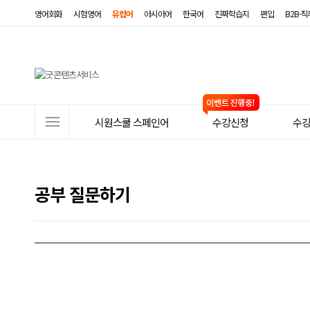
영어회화
시험영어
유럽어
아시아어
한국어
진짜학습지
편입
B2B·
사
시원스쿨 스페인어
수강신청
수
이
트
메
공부 질문하기
뉴