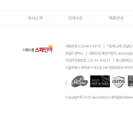
회사소개
단체수강
제휴안내
대표번호
02)6409-0878
|
기업체 교육 컨설팅 
㈜골드앤에스
|
대표번호/통번역문의:
siwoncs@
사업자등록번호:
120-81-63837
|
통신판매업신
서울특별시 영등포구 영신로 166 영등포반도아이비밸
Copyright ©
2026
siwonschool. All Rights Reserv