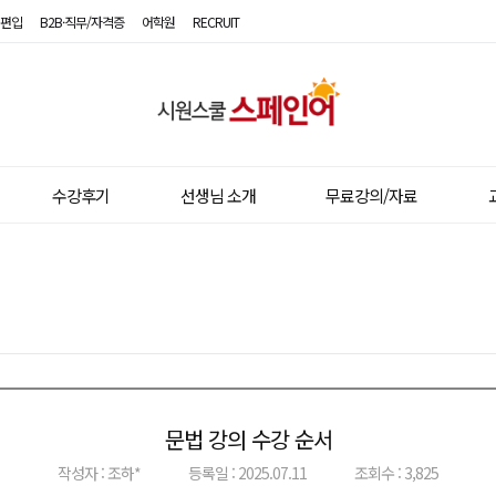
편입
B2B·직무/자격증
어학원
RECRUIT
시
원
스
수강후기
선생님 소개
무료강의/자료
쿨
스
페
인
어
문법 강의 수강 순서
이전글
다음글
작성자 : 조하*
등록일 : 2025.07.11
조회수 : 3,825