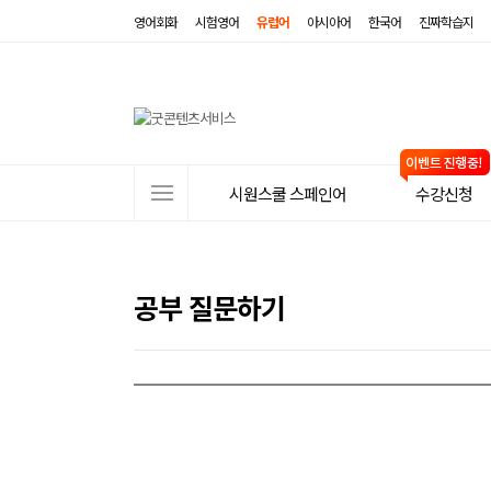
영어회화
시험영어
유럽어
아시아어
한국어
진짜학습지
사
시원스쿨 스페인어
수강신청
이
트
메
공부 질문하기
뉴