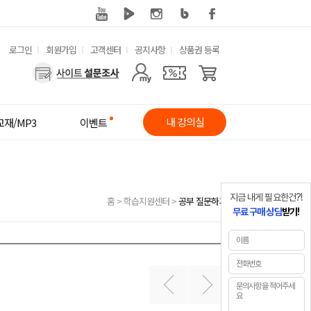
유
로그인
회원가입
고객센터
공지사항
상품권 등록
사
용
용
한
자
메
내 강의실
교재/MP3
이벤트
메
뉴
뉴
지금 내게 필요한건?!
홈
>
학습지원센터
>
공부 질문하기
무료 구매 상담
받기!