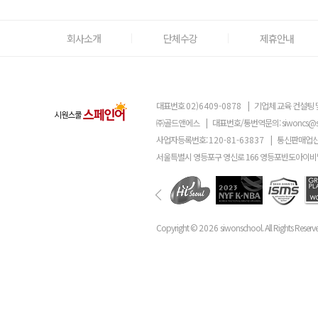
회사소개
단체수강
제휴안내
대표번호
02)6409-0878
|
기업체 교육 컨설팅 
㈜골드앤에스
|
대표번호/통번역문의:
siwoncs@
사업자등록번호:
120-81-63837
|
통신판매업신
서울특별시 영등포구 영신로 166 영등포반도아이비밸
Copyright ©
2026
siwonschool. All Rights Reserv