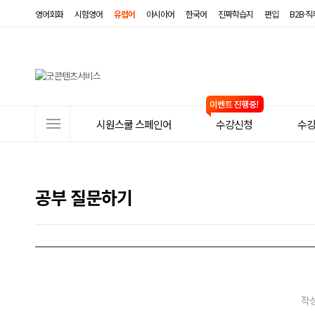
영어회화
시험영어
유럽어
아시아어
한국어
진짜학습지
편입
B2B·
사
시원스쿨 스페인어
수강신청
수
이
트
메
공부 질문하기
뉴
작성