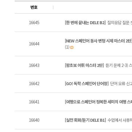
번호
16645
[한 번에 끝내는 DELE B2]
질의응답 질문 갯
[NEW 스페인어 동사 변형 시제 마스터 2탄
16644
(1)
16643
[왕초보 어휘 마스터 2탄]
듣기 문제 2-3)
16642
[GO! 독학 스페인어 단어장]
단어 오류 신고
16641
[여행으로 스페인어 정복한 세미의 여행 
16640
[실전 회화/듣기 DELE B1]
수업에서 사용하