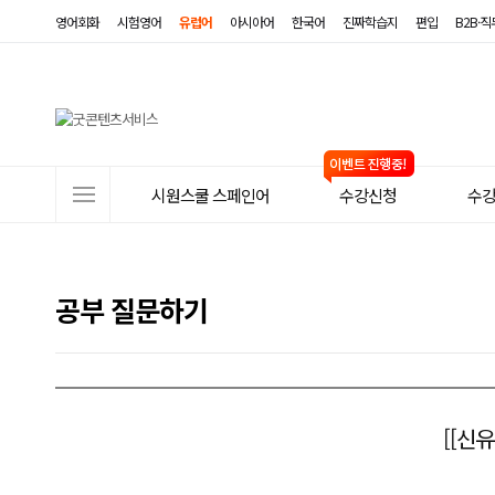
영어회화
시험영어
유럽어
아시아어
한국어
진짜학습지
편입
B2B·
사
시원스쿨 스페인어
수강신청
수
이
트
메
공부 질문하기
뉴
[[신