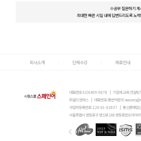
※공부 질문하기 게
최대한 빠른 시일 내에 답변드리도록 노력
회사소개
단체수강
제휴안내
대표번호
02)6409-0878
|
기업체 교육 컨설팅 
㈜골드앤에스
|
대표번호/통번역문의:
siwoncs@
사업자등록번호:
120-81-63837
|
통신판매업신
서울특별시 영등포구 영신로 166 영등포반도아이비밸