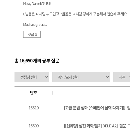
Hola, Daniel입니다!
B발음은 ㅂ처럼 부드럽고 P발음은 ㅃ처럼 강하게 구분해서 연습해 주세요~
Muchas gracias.
댓글 0
총 16,650 개
의 공부 질문
번호
16610
[고급 문법 심화 (스페인어 실력 다지기)]
질
16609
[[신유형] 실전 회화/듣기 DELE A2]
질문 드