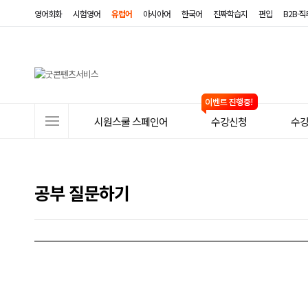
영어회화
시험영어
유럽어
아시아어
한국어
진짜학습지
편입
B2B·
사
시원스쿨 스페인어
수강신청
수
이
트
메
공부 질문하기
뉴