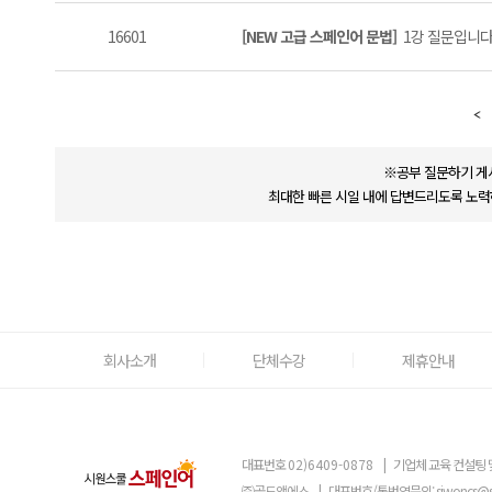
16601
[NEW 고급 스페인어 문법]
1강 질문입니다 
※공부 질문하기 게
최대한 빠른 시일 내에 답변드리도록 노력
회사소개
단체수강
제휴안내
대표번호
02)6409-0878
|
기업체 교육 컨설팅 
㈜골드앤에스
|
대표번호/통번역문의:
siwoncs@