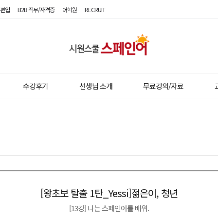
편입
B2B·직무/자격증
어학원
RECRUIT
시
원
스
수강후기
선생님 소개
무료강의/자료
쿨
스
페
인
어
[왕초보 탈출 1탄_Yessi]젊은이, 청년
이전글
다음글
[13강] 나는 스페인어를 배워.