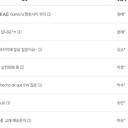
E A2]
nuevo/a 형용사의 위치 (1)
정예*
 없나요?ㅠ (1)
윤채*
마지막에 발음 질문이요~ (1)
김소*
 실전회화 중 (1)
박종*
 hecho de que S+V 질문 (1)
박수*
u,tú (1)
송민*
서]
교재 배송문의 (1)
박상*