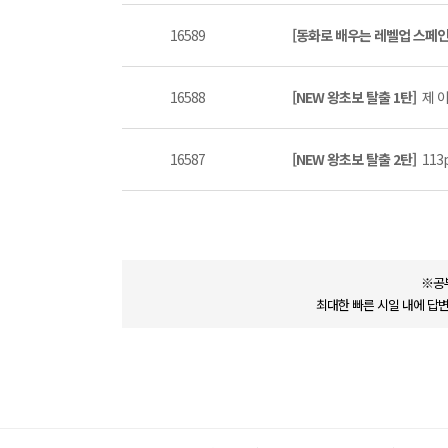
16589
[동화로 배우는 레벨업 스페
16588
[NEW 왕초보 탈출 1탄]
제 이
16587
[NEW 왕초보 탈출 2탄]
113p
※공
최대한 빠른 시일 내에 답