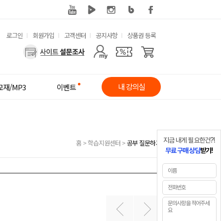
유
로그인
회원가입
고객센터
공지사항
상품권 등록
사
용
용
한
자
메
내 강의실
교재/MP3
이벤트
메
뉴
뉴
지금 내게 필요한건?!
홈
>
학습지원센터
>
공부 질문하기
무료 구매 상담
받기!