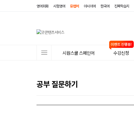
영어회화
시험영어
유럽어
아시아어
한국어
진짜학습지
사
시원스쿨 스페인어
수강신청
이
트
메
공부 질문하기
뉴