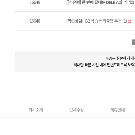
16649
[[신유형] 한 번에 끝내는 DELE A2]
커리큘럼
16648
[학습상담]
B2 학습 커리큘럼 추천 (1)
※공부 질문하기 게
최대한 빠른 시일 내에 답변드리도록 노력
회사소개
단체수강
제휴안내