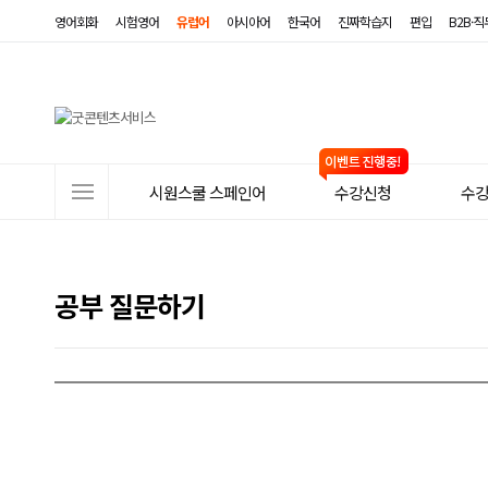
영어회화
시험영어
유럽어
아시아어
한국어
진짜학습지
편입
B2B·
사
시원스쿨 스페인어
수강신청
수
이
트
메
공부 질문하기
뉴