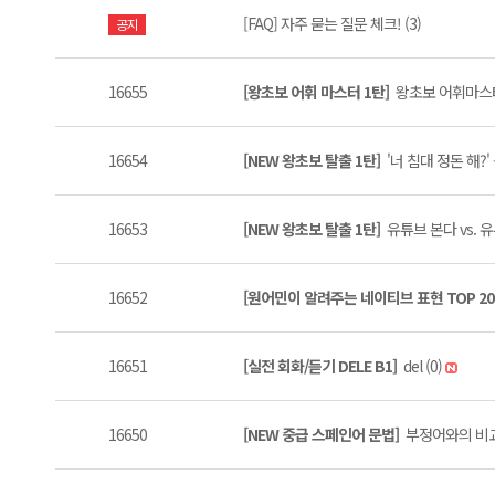
[FAQ] 자주 묻는 질문 체크! (3)
공지
16655
[왕초보 어휘 마스터 1탄]
왕초보 어휘마스터 
16654
[NEW 왕초보 탈출 1탄]
'너 침대 정돈 해?'
16653
[NEW 왕초보 탈출 1탄]
유튜브 본다 vs. 유
16652
[원어민이 알려주는 네이티브 표현 TOP 20
16651
[실전 회화/듣기 DELE B1]
del (0)
16650
[NEW 중급 스페인어 문법]
부정어와의 비교 