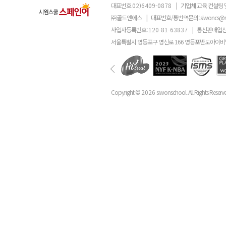
대표번호
02)6409-0878
|
기업체 교육 컨설팅 
㈜골드앤에스
|
대표번호/통번역문의:
siwoncs@
사업자등록번호:
120-81-63837
|
통신판매업신
서울특별시 영등포구 영신로 166 영등포반도아이비밸
Copyright ©
2026
siwonschool. All Rights Reserv