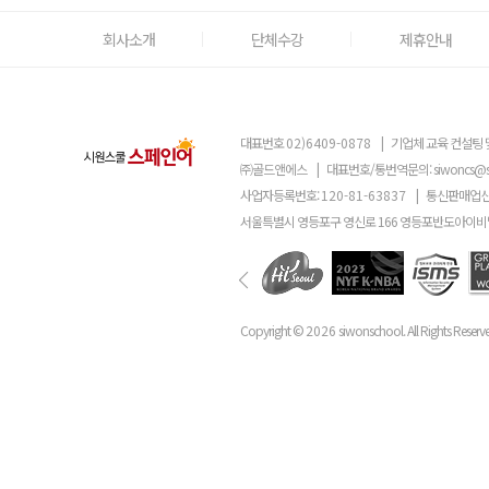
회사소개
단체수강
제휴안내
대표번호
02)6409-0878
|
기업체 교육 컨설팅 
㈜골드앤에스
|
대표번호/통번역문의:
siwoncs@
사업자등록번호:
120-81-63837
|
통신판매업신
서울특별시 영등포구 영신로 166 영등포반도아이비밸
Copyright ©
2026
siwonschool. All Rights Reserv