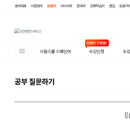
영어회화
시험영어
유럽어
아시아어
한국어
진짜학습지
편입
B2B·
사
시원스쿨 스페인어
수강신청
수
이
트
메
공부 질문하기
뉴
[