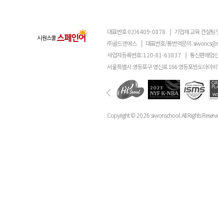
대표번호
02)6409-0878
|
기업체 교육 컨설팅 
㈜골드앤에스
|
대표번호/통번역문의:
siwoncs@
사업자등록번호:
120-81-63837
|
통신판매업신
서울특별시 영등포구 영신로 166 영등포반도아이비밸
Copyright ©
2026
siwonschool. All Rights Reserv