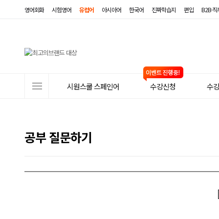
영어회화
시험영어
유럽어
아시아어
한국어
진짜학습지
편입
B2B·
사
시원스쿨 스페인어
수강신청
수
이
트
메
공부 질문하기
뉴