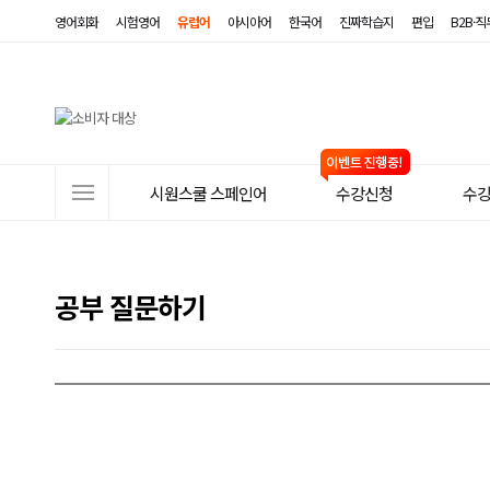
영어회화
시험영어
유럽어
아시아어
한국어
진짜학습지
편입
B2B·
사
시원스쿨 스페인어
수강신청
수
이
트
메
공부 질문하기
뉴