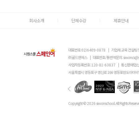
회사소개
단체수강
제휴안내
대표번호
02)6409-0878
|
기업체 교육 컨설팅 
㈜골드앤에스
|
대표번호/통번역문의:
siwoncs@
사업자등록번호:
120-81-63837
|
통신판매업신
서울특별시 영등포구 영신로 166 영등포반도아이비밸
Copyright ©
2026
siwonschool. All Rights Reserv