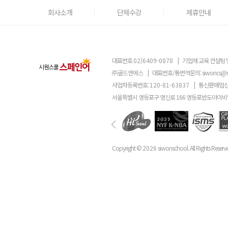
회사소개
단체수강
제휴안내
대표번호
02)6409-0878
|
기업체 교육 컨설팅 
㈜골드앤에스
|
대표번호/통번역문의:
siwoncs@
사업자등록번호:
120-81-63837
|
통신판매업신
서울특별시 영등포구 영신로 166 영등포반도아이비밸
Copyright ©
2026
siwonschool. All Rights Reserv