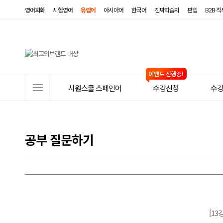
영어회화
시험영어
유럽어
아시아어
한국어
진짜학습지
편입
B2B·
사
시원스쿨 스페인어
수강신청
수
이
트
메
공부 질문하기
뉴
[13