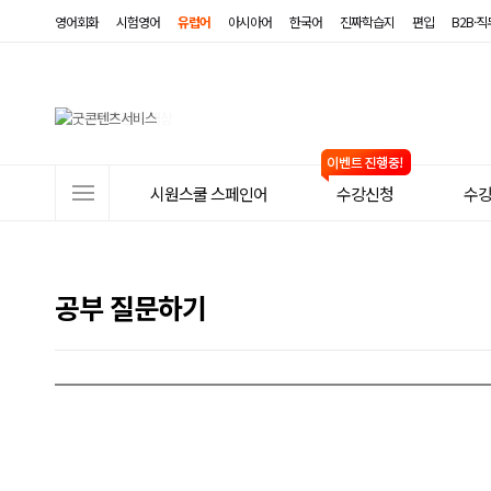
영어회화
시험영어
유럽어
아시아어
한국어
진짜학습지
편입
B2B·
사
시원스쿨 스페인어
수강신청
수
이
트
메
공부 질문하기
뉴