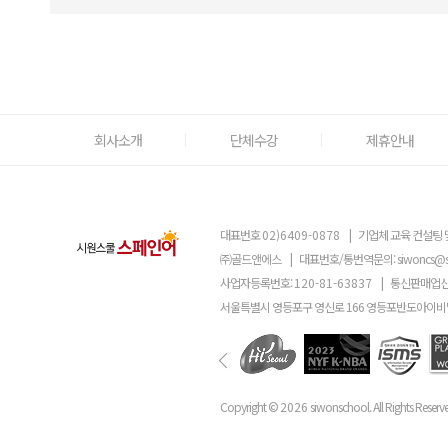
회사소개
단체수강
제휴안내
대표번호
02)6409-0878
|
기업체 교육 컨설팅 
㈜골드앤에스
|
대표번호/통번역문의:
siwoncs@
사업자등록번호:
120-81-63837
|
통신판매업신
서울특별시 영등포구 영신로 166 영등포반도아이비밸
Copyright ©
2026
siwonschool. All Rights Reserv