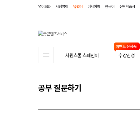
영어회화
시험영어
유럽어
아시아어
한국어
진짜학습지
사
시원스쿨 스페인어
수강신청
이
트
메
공부 질문하기
뉴