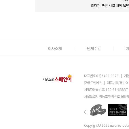
최대한 빠른 시일 내에 답
회사소개
단체수강
대표번호
02)6409-0878
|
기업
㈜골드앤에스
|
대표번호/통번역
사업자등록번호:
120-81-63837
서울특별시 영등포구 영신로 166 
Copyright ©
2026
siwonschool. A