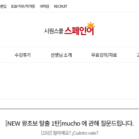
편입
B2B·직무/자격증
어학원
RECRUIT
시
원
스
수강후기
선생님 소개
무료강의/자료
쿨
스
페
인
어
[NEW 왕초보 탈출 1탄]mucho 에 관해 질문드립니다.
이전글
다음글
[23강] 얼마예요? ¿Cuánto vale?