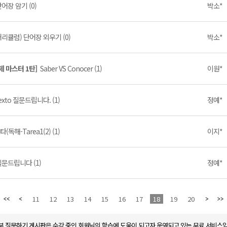
어장 암기 (0)
박소*
리큘럼) 단어장 외우기 (0)
박소*
제 마스터 1탄]
Saber VS Conocer (1)
이원*
exto 질문드립니다. (1)
정예*
타(독해-Tarea1(2) (1)
이지*
문드립니다 (1)
정예*
11
12
13
14
15
16
17
18
19
20
부 질문하기 게시판은 수강 중인 회원님의 학습에 도움이 되고자 운영되고 있는 무료 서비스입