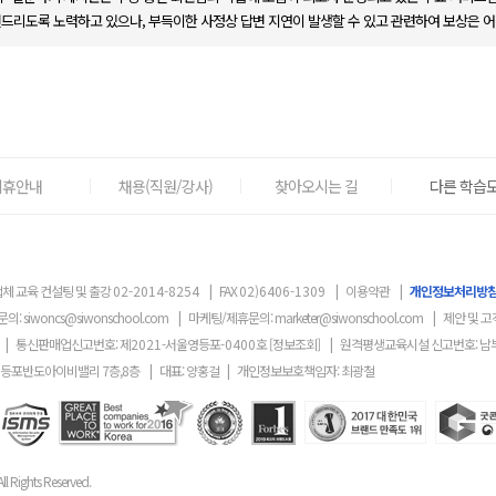
변드리도록 노력하고 있으나, 부득이한 사정상 답변 지연이 발생할 수 있고 관련하여 보상은 어
제휴안내
채용(직원/강사)
찾아오시는 길
다른 학습도
체 교육 컨설팅 및 출강
02-2014-8254
|
FAX
02)6406-1309
|
이용약관
|
개인정보처리방
문의:
siwoncs@siwonschool.com
|
마케팅/제휴문의:
marketer@siwonschool.com
|
제안 및 고
|
통신판매업신고번호: 제
2021
-서울영등포
-0400
호
[정보조회]
|
원격평생교육시설 신고번호: 남
영등포반도아이비밸리 7층,8층
|
대표: 양홍걸
|
개인정보보호책임자: 최광철
ll Rights Reserved.