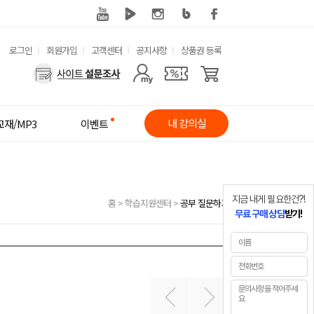
유
로그인
회원가입
고객센터
공지사항
상품권 등록
사
용
용
한
자
메
내 강의실
교재/MP3
이벤트
메
뉴
뉴
지금 내게 필요한건?!
홈
>
학습지원센터
>
공부 질문하기
무료 구매 상담
받기!