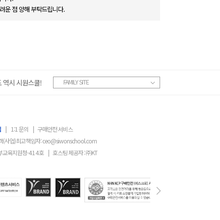
려운 점 양해 부탁드립니다.
 역시 시원스쿨!
FAMILY SITE
침
|
1:1 문의
|
구매안전 서비스
객(사업)최고책임자:
ceo@siwonschool.com
부교육지원청-
414
호
|
호스팅 제공자 : ㈜KT