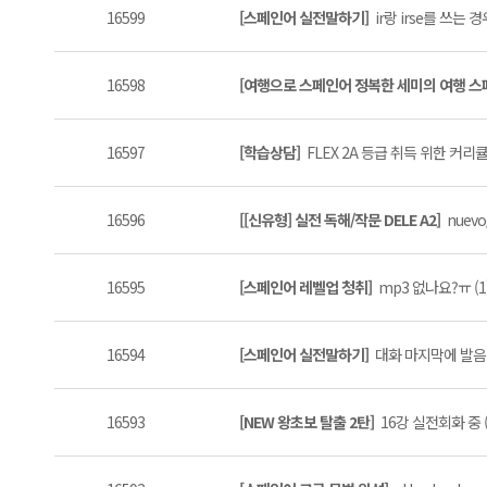
16599
[스페인어 실전말하기]
ir랑 irse를 쓰는 
16598
[여행으로 스페인어 정복한 세미의 여행 
16597
[학습상담]
FLEX 2A 등급 취득 위한 커리
16596
[[신유형] 실전 독해/작문 DELE A2]
nuev
16595
[스페인어 레벨업 청취]
mp3 없나요?ㅠ (1
16594
[스페인어 실전말하기]
대화 마지막에 발음 
16593
[NEW 왕초보 탈출 2탄]
16강 실전회화 중 (