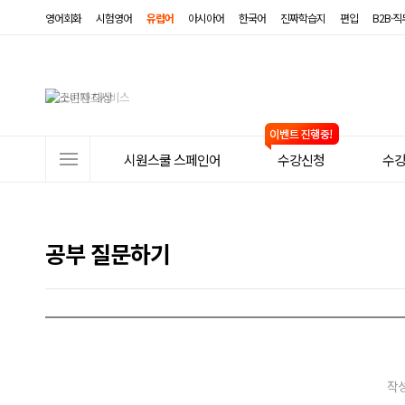
영어회화
시험영어
유럽어
아시아어
한국어
진짜학습지
편입
B2B·
사
시원스쿨 스페인어
수강신청
수
이
트
메
공부 질문하기
뉴
작성