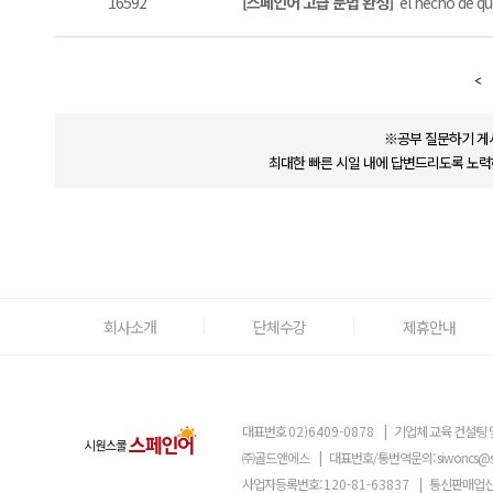
16592
[스페인어 고급 문법 완성]
el hecho de q
※공부 질문하기 게
최대한 빠른 시일 내에 답변드리도록 노력
회사소개
단체수강
제휴안내
대표번호
02)6409-0878
|
기업체 교육 컨설팅 
㈜골드앤에스
|
대표번호/통번역문의:
siwoncs@
사업자등록번호:
120-81-63837
|
통신판매업신