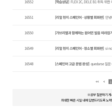
16552
[학습상담]
FLEX 2C, DELE B1 취득 위
16551
[리얼 현지 스페인어 - 상황별 회화편]
안녕하
16550
[가브리엘과 함께하는 원어민 발음 따라잡
16549
[리얼 현지 스페인어 - 장소별 회화편]
si no
16548
[스페인어 고급 문법 완성]
quedarse 질문 (
1
※공부 질문하기 게
최대한 빠른 시일 내에 답변드리도록 노력