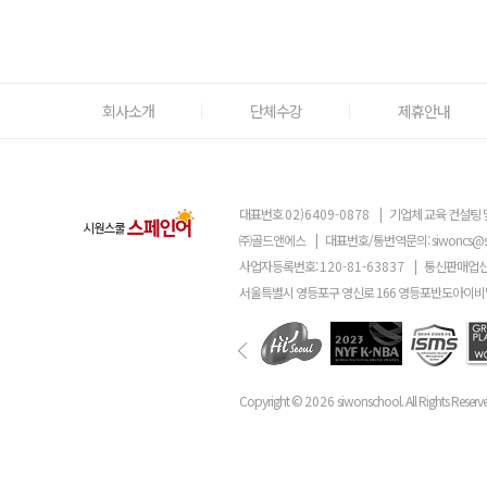
회사소개
단체수강
제휴안내
대표번호
02)6409-0878
|
기업체 교육 컨설팅 
㈜골드앤에스
|
대표번호/통번역문의:
siwoncs@
사업자등록번호:
120-81-63837
|
통신판매업신
서울특별시 영등포구 영신로 166 영등포반도아이비밸
Copyright ©
2026
siwonschool. All Rights Reserv