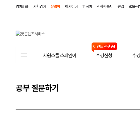
영어회화
시험영어
유럽어
아시아어
한국어
진짜학습지
편입
B2B·
사
시원스쿨 스페인어
수강신청
수
이
트
메
공부 질문하기
뉴