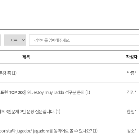
제목
작성자
장 중 (1)
박종*
현 TOP 200]
91. estoy muy liadda 성구분 문의 (1)
김영*
즈 3번문제 2번 문장 질문입니다. (1)
한철*
porista와 jugador/ jugadora를 동의어로 볼 수 있나요? (1)
김소*