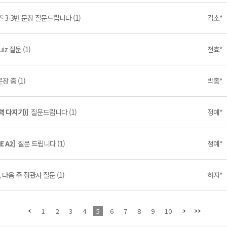
 3-3번 문장 질문드립니다 (1)
김소*
uiz 질문 (1)
전효*
장 중 (1)
박종*
력 다지기)]
질문드립니다 (1)
정예*
E A2]
질문 드립니다 (1)
정예*
 다음 주 정관사 질문 (1)
허지*
1
2
3
4
5
6
7
8
9
10