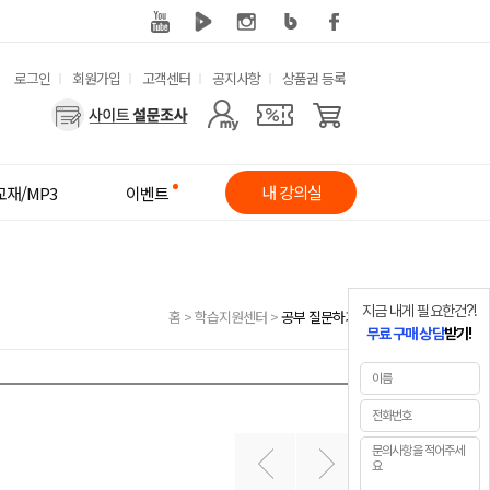
유
로그인
회원가입
고객센터
공지사항
상품권 등록
사
용
용
한
자
메
내 강의실
교재/MP3
이벤트
메
뉴
뉴
지금 내게 필요한건?!
홈
>
학습지원센터
>
공부 질문하기
무료 구매 상담
받기!