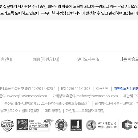
부 질문하기 게시판은 수강 중인 회원님의 학습에 도움이 되고자 운영되고 있는 무료 서비스입
변드리도록 노력하고 있으나, 부득이한 사정상 답변 지연이 발생할 수 있고 관련하여 보상은 어
제휴안내
채용(직원/강사)
찾아오시는 길
다른 학습도
체 교육 컨설팅 및 출강
02-2014-8254
|
FAX
02)6406-1309
|
이용약관
|
개인정보처리방
문의:
siwoncs@siwonschool.com
|
마케팅/제휴문의:
marketer@siwonschool.com
|
제안 및 고
|
통신판매업신고번호: 제
2021
-서울영등포
-0400
호
[정보조회]
|
원격평생교육시설 신고번호: 남
영등포반도아이비밸리 7층,8층
|
대표: 양홍걸
|
개인정보보호책임자: 최광철