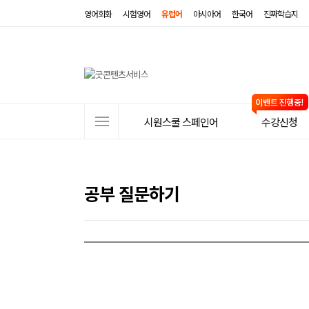
영어회화
시험영어
유럽어
아시아어
한국어
진짜학습지
사
시원스쿨 스페인어
수강신청
이
트
메
공부 질문하기
뉴