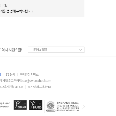
니다.
려운 점 양해 부탁드립니다.
 역시 시원스쿨!
FAMILY SITE
침
|
1:1 문의
|
구매안전 서비스
객(사업)최고책임자:
ceo@siwonschool.com
부교육지원청-
414
호
|
호스팅 제공자 : ㈜KT