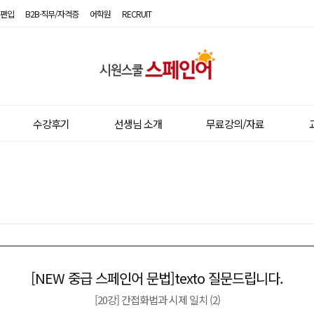
편입
B2B·직무/자격증
어학원
RECRUIT
시
원
스
수강후기
선생님 소개
무료강의/자료
쿨
스
페
인
어
[NEW 중급 스페인어 문법]texto 질문드립니다.
이전글
다음글
[20강] 간접화법과 시제 일치 (2)