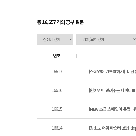
총 16,657 개
의 공부 질문
번호
16617
[스페인어 기초말하기]
패턴 문
16616
[원어민이 알려주는 네이티브 표
16615
[NEW 초급 스페인어 문법]
퀴
16614
[왕초보 어휘 마스터 2탄]
de