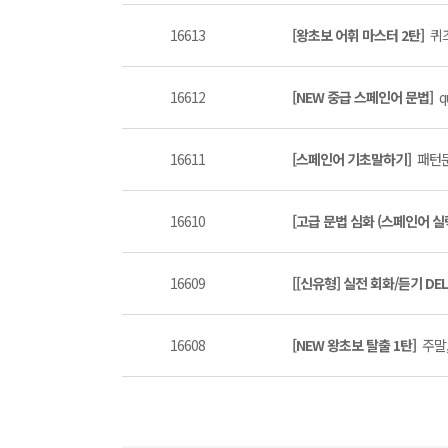
16613
[왕초보 어휘 마스터 2탄]
퀴즈
16612
[NEW 중급 스페인어 문법]
q
16611
[스페인어 기초말하기]
패턴문
16610
[고급 문법 심화 (스페인어 실
16609
[[신유형] 실전 회화/듣기 DEL
16608
[NEW 왕초보 탈출 1탄]
주말,