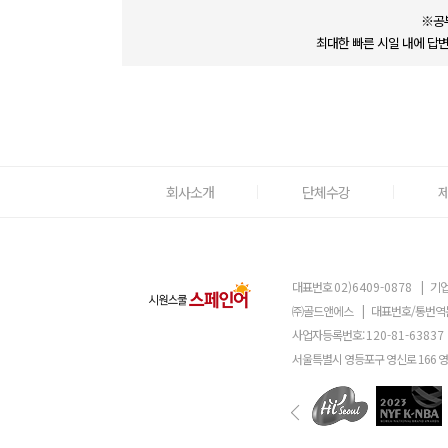
※공
최대한 빠른 시일 내에 답
회사소개
단체수강
대표번호
02)6409-0878
|
기업
㈜골드앤에스
|
대표번호/통번역
사업자등록번호:
120-81-63837
서울특별시 영등포구 영신로 166 