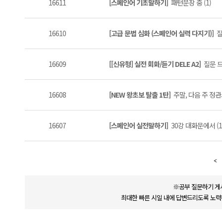
16611
[스페인어 기초말하기]
패턴문장 중 (1)
16610
[고급 문법 심화 (스페인어 실력 다지기)]
질
16609
[[신유형] 실전 회화/듣기 DELE A2]
질문 드
16608
[NEW 왕초보 탈출 1탄]
주말, 다음 주 정관사
16607
[스페인어 실전말하기]
30강 대화문에서 (1
※공부 질문하기 게
최대한 빠른 시일 내에 답변드리도록 노력