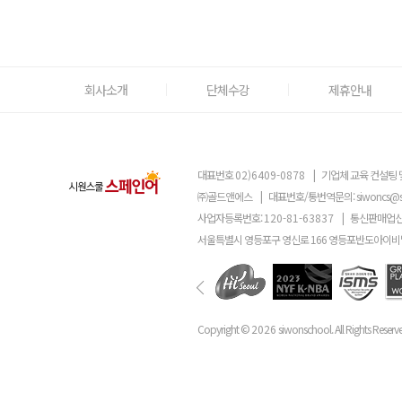
회사소개
단체수강
제휴안내
대표번호
02)6409-0878
|
기업체 교육 컨설팅 
㈜골드앤에스
|
대표번호/통번역문의:
siwoncs@
사업자등록번호:
120-81-63837
|
통신판매업신
서울특별시 영등포구 영신로 166 영등포반도아이비밸
Copyright ©
2026
siwonschool. All Rights Reserv