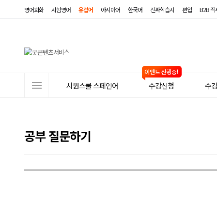
영어회화
시험영어
유럽어
아시아어
한국어
진짜학습지
편입
B2B·
사
시원스쿨 스페인어
수강신청
수
이
트
메
공부 질문하기
뉴