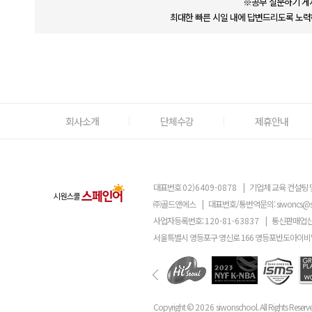
※공부 질문하기 게
최대한 빠른 시일 내에 답변드리도록 노력
회사소개
단체수강
제휴안내
대표번호
02)6409-0878
|
기업체 교육 컨설팅 
㈜골드앤에스
|
대표번호/통번역문의:
siwoncs@
사업자등록번호:
120-81-63837
|
통신판매업신
서울특별시 영등포구 영신로 166 영등포반도아이비밸
Copyright ©
2026
siwonschool. All Rights Reserv