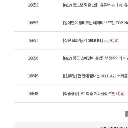
16653
[NEW 왕초보 탈출 1탄]
유튜브 본다 vs. 유
16652
[원어민이 알려주는 네이티브 표현 TOP 20
16651
[실전 회화/듣기 DELE B1]
del (0)
16650
[NEW 중급 스페인어 문법]
부정어와의 비교 
16649
[[신유형] 한 번에 끝내는 DELE A2]
커리큘럼
16648
[학습상담]
B2 학습 커리큘럼 추천 (1)