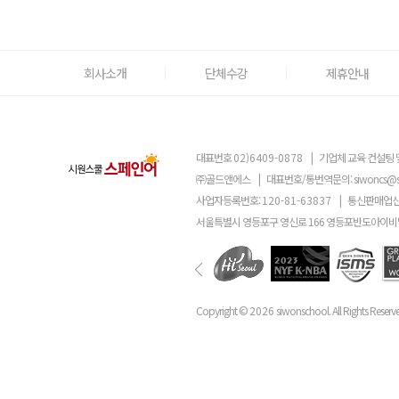
회사소개
단체수강
제휴안내
대표번호
02)6409-0878
|
기업체 교육 컨설팅 
㈜골드앤에스
|
대표번호/통번역문의:
siwoncs@
사업자등록번호:
120-81-63837
|
통신판매업신
서울특별시 영등포구 영신로 166 영등포반도아이비밸
Copyright ©
2026
siwonschool. All Rights Reserv