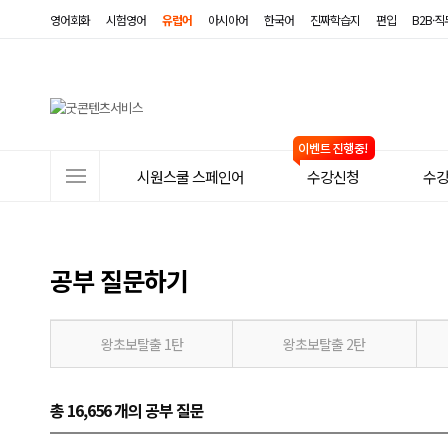
영어회화
시험영어
유럽어
아시아어
한국어
진짜학습지
편입
B2B·
사
시원스쿨 스페인어
수강신청
수
이
트
메
공부 질문하기
뉴
왕초보탈출 1탄
왕초보탈출 2탄
총 16,656 개
의 공부 질문