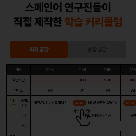
회화 끝장
종합 끝장
개월
0개월
1개월
2개월
3개
학습시간
100
200
30
난이도
A0
A1
A1
A1
메인
종합/
NEW 왕초보 탈출 1탄
NEW 왕초보탈출 파닉스
AI 연계
AI 연계
강의
회화
어휘
왕초보 어휘 마스터 1탄
왕초
문법