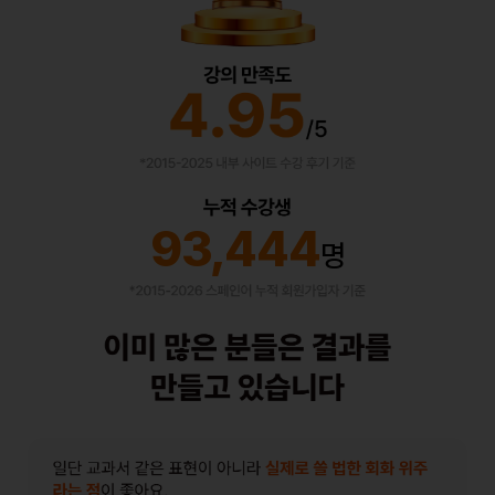
93,444
명