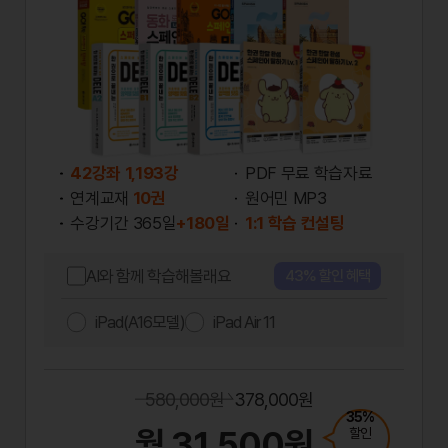
42강좌 1,193강
PDF 무료 학습자료
연계교재
10권
원어민 MP3
수강기간 365일
+180일
1:1 학습 컨설팅
AI와 함께 학습해볼래요
43% 할인 혜택
iPad(A16모델)
iPad Air 11
580,000원
378,000원
35%
월 31,500원
할인