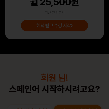
월
25,500
원
*12개월 할부 시
혜택 받고 수강 시작
회원
님!