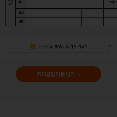
보충
듣기
스페인어
강의
독해
작문
메인강의, 보충강의가 뭔가요?