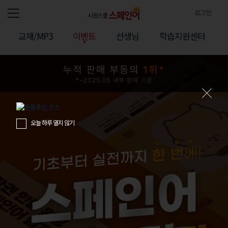
로그인
전체메뉴
로
교재/MP3
이벤트
선생님
학습지원센터
그
인
정
보
오늘 하루 열지 않기