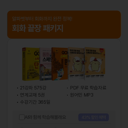
알파벳부터 회화까지 완전 정복!
회화 끝장 패키지
21강좌 575강
PDF 무료 학습자료
연계교재 5권
원어민 MP3
수강기간 365일
AI와 함께 학습해볼래요
43% 할인 혜택