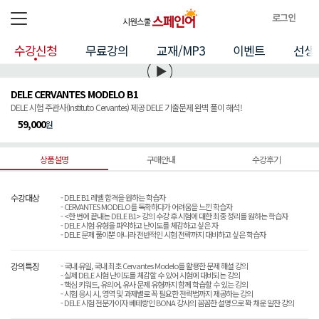
로그인
전체메뉴
로
수강신청
무료강의
교재/MP3
이벤트
선생
그
인
정
DELE CERVANTES MODELO B1
보
DELE 시험 주관사(Instituto Cervantes) 제공 DELE 기출문제 완벽 풀이 해석!
59,000
원
상품설명
구매안내
수강후기
수강대상
- DELE B1 레벨 합격을 원하는 학습자
- CERVANTES MODELO를 독학하다가 어려움을 느낀 학습자
- <한 번에 끝내는 DELE B1> 강의 수강 후 시험에 대한 최종 정리를 원하는 학습자
- DELE 시험 유형을 파악하고 난이도를 체감하고 싶은 자
- DELE 문제 풀이뿐 아니라 전반적인 시험 전략까지 대비하고 싶은 학습자
강의특징
- 국내 유일, 국내 최초 Cervantes Modelo를 활용한 문제 해설 강의
- 실제 DELE 시험 난이도를 체감할 수 있어 시험에 대비되는 강의
- 핵심 키워드, 유의어, 유사 문제 유형까지 함께 학습할 수 있는 강의
- 시험 응시 시, 영역 및 과제별로 꼭 필요한 전략법까지 제공하는 강의
- DELE 시험 전문가이자 베테랑인 BONA 강사의 꼼꼼한 설명으로 꽉 채운 알찬 강의