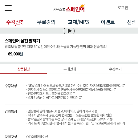
로그인
전체메뉴
로
수강신청
무료강의
교재/MP3
이벤트
선생
그
인
정
스페인어 실전 말하기
보
왕초보 탈출 2탄 이후 60일만에 원어민과 스몰톡 가능한 진짜 회화 연습 강의!
69,000
원
상품설명
구매안내
수강후기
수강대상
- NEW 스페인어 왕초보 탈출, 기초말하기 수강 후 더 자연스러운 회화를 원하는 분
- 현지에서 잘 쓰는 표현으로 연습해서 원어민과 5분 이상 스몰톡 원하는 분
- 진짜 현지에서 쓰는 표현을 알고싶은 분
- 스페인/중남미 국가로 여행 계획이 있으신 분
강의특징
- 일방통해 말하기는 NO! 듣고, 이해하고, 말하기 매우 가능
- 책에서 알려주지 않는, 진짜 현지인들이 쓰는 표현을 활용한 대화 연습
- 깜짝 손님과 함께하는 복습 강의! 스페인 vs 중남미 표현 비교까지 가능
- 귀가 트여야 말도 한다! 현지에서 들리는 속도의 원어민 mp3로 빠르게 귀 트이기
강의구성
OT 오리엔테이션