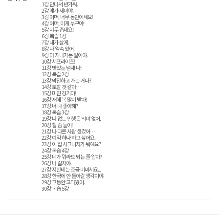
1강 만나서 반가워.
2강 얘가 세미야.
3강 어머, 너무 동안이세요!
4강 어머, 이게 누구야!
5강 너무 춥네요!
6강 복습 1강
7강 내가 살게.
8강 나 약속 있어.
9강 다 지나가는 일이야.
10강 서프라이즈!
11강 맛있는 냄새 나!
12강 복습 2강
13강 막잔하고 가는 거다?
14강 토할 것 같아…
15강 미친 경기야!
16강 새해 복 많이 받아!
17강 너 나 좋아해?
18강 복습 3강
19강 너 없는 인생은 의미 없어.
20강 철 좀 들어!
21강 나 다른 사람 생겼어…
22강 예약 하나 하고 싶어요.
23강 이 집 시그니처가 뭐예요?
24강 복습 4강
25강 네가 뭐라도 되는 줄 알아?
26강 나 길치야.
27강 저한테는 조금 비싸서요...
28강 한국에 안 돌아갈 생각이야.
29강 그동안 고마웠어.
30강 복습 5강