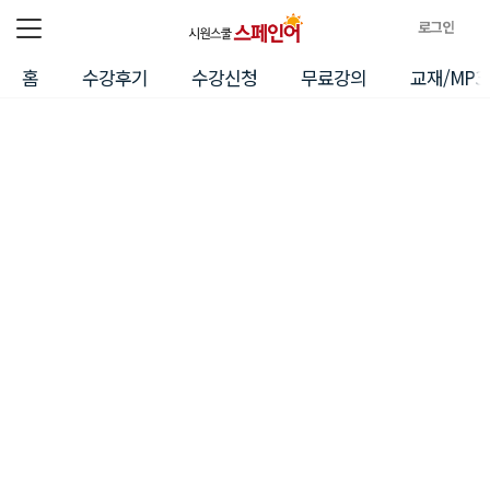
로그인
전체메뉴
로
홈
수강후기
수강신청
무료강의
교재/MP3
그
인
정
보