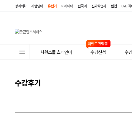
영어회화
시험영어
유럽어
아시아어
한국어
진짜학습지
편입
B2B·
사
시원스쿨 스페인어
수강신청
수
이
트
메
수강후기
뉴