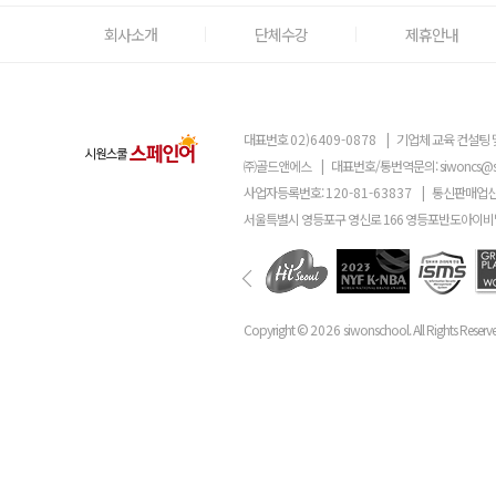
회사소개
단체수강
제휴안내
대표번호
02)6409-0878
|
기업체 교육 컨설팅 
㈜골드앤에스
|
대표번호/통번역문의:
siwoncs@
사업자등록번호:
120-81-63837
|
통신판매업신
서울특별시 영등포구 영신로 166 영등포반도아이비밸
Copyright ©
2026
siwonschool. All Rights Reserv