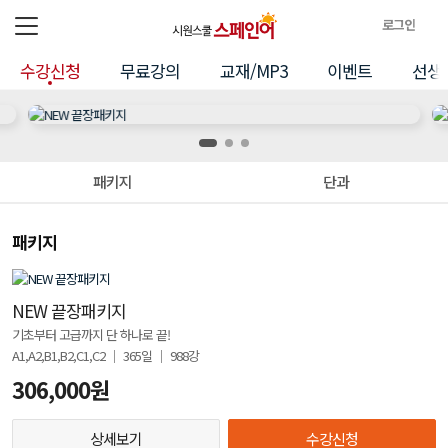
로그인
전체메뉴
로
수강신청
무료강의
교재/MP3
이벤트
선생
그
수
인
정
강
보
신
패키지
단과
청
패키지
NEW 끝장패키지
기초부터 고급까지 단 하나로 끝!
A1,A2,B1,B2,C1,C2 │ 365일 │ 988강
306,000원
상세보기
수강신청