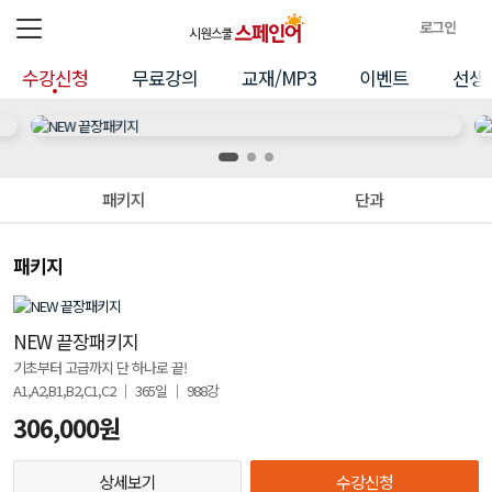
로그인
전체메뉴
로
수강신청
무료강의
교재/MP3
이벤트
선생
그
수
인
정
강
보
신
패키지
단과
청
패키지
NEW 끝장패키지
기초부터 고급까지 단 하나로 끝!
A1,A2,B1,B2,C1,C2 │ 365일 │ 988강
306,000원
상세보기
수강신청