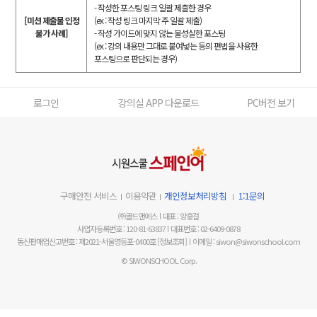
- 작성한 포스팅 링크 일괄 제출한 경우
[미션 제출물 인정
(ex : 작성 링크 마지막 주 일괄 제출)
불가 사례]
- 작성 가이드에 맞지 않는 불성실한 포스팅
(ex : 강의 내용만 그대로 붙여넣는 등의 편법을 사용한
포스팅으로 판단되는 경우)
로그인
강의실 APP 다운로드
PC버전 보기
구매안전 서비스
이용약관
개인정보처리방침
1:1문의
㈜골드앤에스
대표 : 양홍걸
사업자등록번호 : 120-81-63837
대표번호 : 02-6409-0878
통신판매업신고번호 : 제2021-서울영등포-0400호
[정보조회]
이메일 : siwon@siwonschool.com
© SIWONSCHOOL Corp.