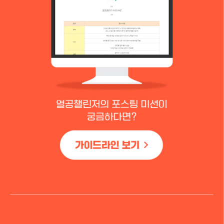
가
이
드
라
인
바
로
가
기