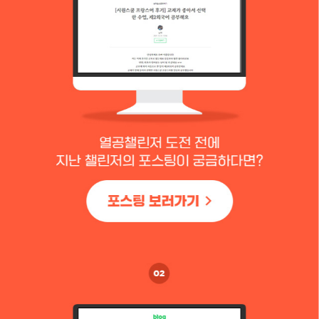
포
스
팅
보
러
가
기