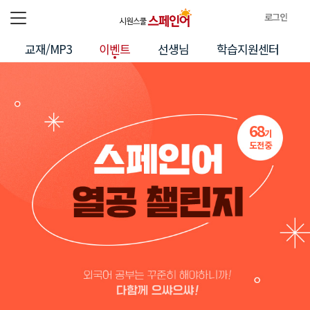
로그인
전체메뉴
로
교재/MP3
이벤트
선생님
학습지원센터
그
인
정
보
68
기
도전중