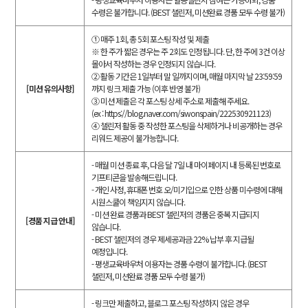
수령은 불가합니다. (BEST 챌린저, 미션완료 경품 모두 수령 불가)
① 매주 1회, 총 5회 포스팅 작성 및 제출
※ 한 주가 짧은 경우는 주 2회도 인정됩니다. 단, 한 주에 3건 이상
몰아서 작성하는 경우 인정되지 않습니다.
② 활동 기간은 1일부터 말 일까지이며, 매월 마지막 날 23:59:59
[미션 유의사항]
까지 링크 제출 가능 (이후 반영 불가)
③ 미션 제출은 각 포스팅 상세 주소로 제출해 주세요.
(ex : https://blog.naver.com/siwonspain/222530921123)
④ 챌린저 활동 중 작성한 포스팅을 삭제하거나 비공개하는 경우
리워드 제공이 불가능합니다.
- 매월 미션 종료 후, 다음 달 7일 내 마이페이지 내 등록된 번호로
기프티콘을 발송해드립니다.
- 개인 사정, 휴대폰 번호 오/미기입으로 인한 상품 미수령에 대해
시원스쿨이 책임지지 않습니다.
- 미션 완료 경품과 BEST 챌린저의 경품은 중복 지급되지
[경품 지급 안내]
않습니다.
- BEST 챌린저의 경우 제세공과금 22% 납부 후 지급될
예정입니다.
- 평생교육바우처 이용자는 경품 수령이 불가합니다. (BEST
챌린저, 미션완료 경품 모두 수령 불가)
- 링크만 제출하고, 블로그 포스팅 작성하지 않은 경우