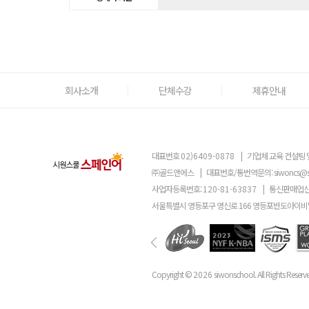
회사소개
단체수강
제휴안내
대표번호
02)6409-0878
|
기업체 교육 컨설팅 
㈜골드앤에스
|
대표번호/통번역문의:
siwoncs@
사업자등록번호:
120-81-63837
|
통신판매업신
서울특별시 영등포구 영신로 166 영등포반도아이비밸
Copyright ©
2026
siwonschool. All Rights Reserv