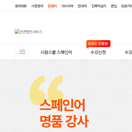
영어회화
시험영어
유럽어
아시아어
한국어
진짜학습지
편입
B2B·
사
시원스쿨 스페인어
수강신청
수
이
트
메
뉴
스페인어
명품 강사