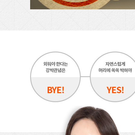
외워야 한다는
자연스럽게
강박관념은
머리에 쏙쏙 박혀야
BYE!
YES!