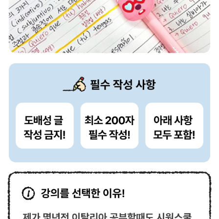
일
(단
과
1
회,
패
키
지
2
회
참
여
가
능)
STEP
03
베
스
트
수
강
후
기