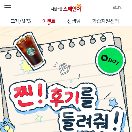
로그인
전체메뉴
로
교재/MP3
이벤트
선생님
학습지원센터
그
인
정
보