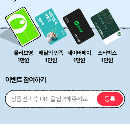
기
시
참
판
여
에
방
정
법
성
스
런
후
기
작
성!
(최
소
200
자)
*
가
이
등
드
록
라
인
을
확