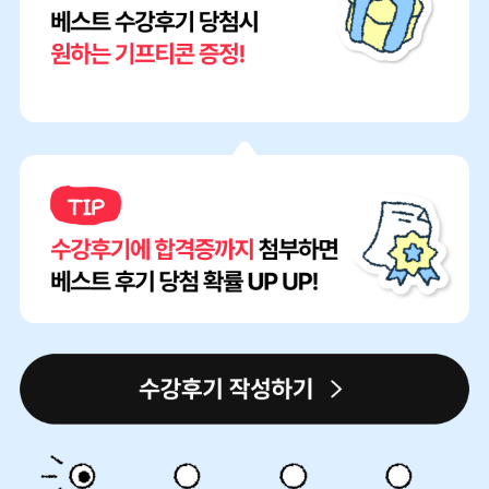
초
STEP
간
01
단
수
텍
강
스
후
트
기
후
게