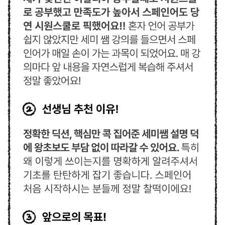
당
첨
시
원
하
는
기
프
티
콘
증
정!
TIP
수
강
후
기
에
합
격
증
까
지
첨