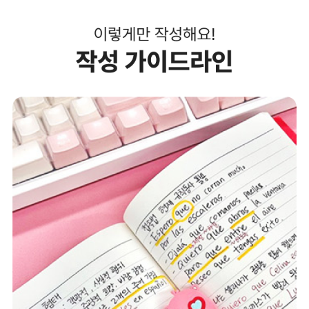
인
해
주
세
요
STEP
02
누
구
나
최
대
30
일
자
동
수
강
연
장!
*
회
당
15