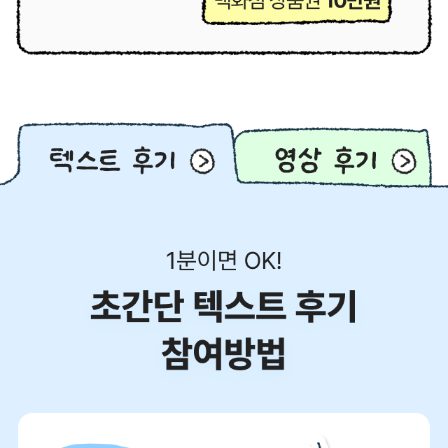
텍
영
스
상
트
후
후
기
기