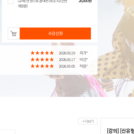
28,800원
[교재] 한 권으로 끝내는 DELE A2(전면
개정판)
수강신청
2026.03.19
최가*
2026.03.17
박선*
2026.03.05
허윤*
+ 더보기
[강의] [신유형