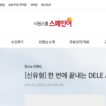
편입
B2B·직무/자격증
어학원
RECRUIT
시
원
스
수강후기
선생님 소개
무료강의/자료
쿨
스
페
Bona 선생님
[신유형] 한 번에 끝내는 DELE 
인
어
DELE A2 신유형 전 영역 완벽 대비