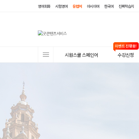
영어회화
시험영어
유럽어
아시아어
한국어
진짜학습지
사
시원스쿨 스페인어
수강신청
이
트
메
뉴