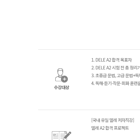
1. DELE A2 합격 목표자
2. DELE A2 시험 전 총 정
3. 초중급 문법, 고급 문법+
4. 독해-듣기-작문-회화 훈련
수강대상
[국내 유일 델레 저자직강]
델레 A2 합격 프로젝트