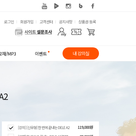
유
로그인
회원가입
고객센터
공지사항
상품권 등록
사
용
용
한
자
메
내 강의실
교재/MP3
이벤트
메
뉴
뉴
A2
119,000원
[강의] [신유형] 한 번에 끝내는 DELE A2