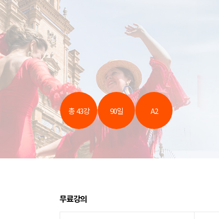
총 43강
90일
A2
무료강의