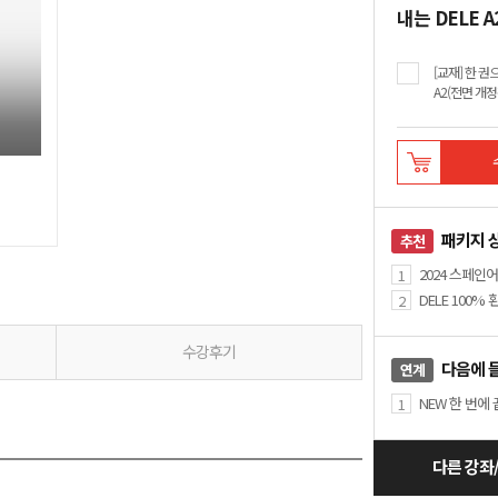
내는 DELE A
[교재] 한 권
A2(전면 개정
패키지 
추천
2024 스페인
1
DELE 100%
2
수강후기
다음에 
연계
NEW 한 번에 
1
다른 강좌