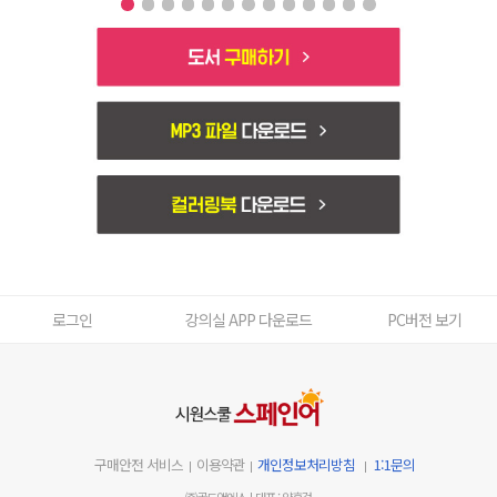
도
서
구
매
MP3
하
파
기
일
다
컬
운
러
로
링
드
북
다
운
로
로그인
강의실 APP 다운로드
PC버전 보기
드
구매안전 서비스
이용약관
개인정보처리방침
1:1문의
㈜골드앤에스
대표 : 양홍걸