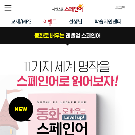
로그인
전체메뉴
로
교재/MP3
이벤트
선생님
학습지원센터
그
인
정
보