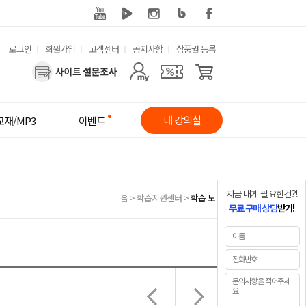
유
로그인
회원가입
고객센터
공지사항
상품권 등록
사
용
용
한
자
메
내 강의실
교재/MP3
이벤트
메
뉴
뉴
지금 내게 필요한건?!
홈
>
학습지원센터
>
학습 노트
무료 구매 상담
받기!