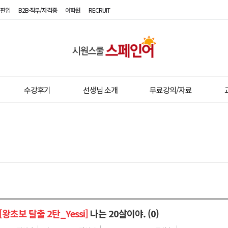
편입
B2B·직무/자격증
어학원
RECRUIT
시
원
스
수강후기
선생님 소개
무료강의/자료
쿨
스
페
인
어
[왕초보 탈출 2탄_Yessi]
나는 20살이야. (0)