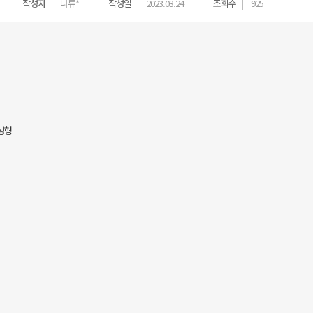
작성자
나류*
작성일
2023.03.24
조회수
925
여성형