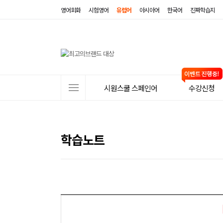
영어회화
시험영어
유럽어
아시아어
한국어
진짜학습지
사
시원스쿨 스페인어
수강신청
이
트
메
학습노트
뉴