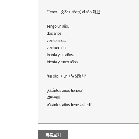
*Tener + 숫자 + año(s) el año 해,년
Tengo un año.
dos años.
veinte años.
veintiún años.
treinta y un años.
trienta y cinco años.
*un o(x) -> un + 남성명사*
¿Cuántos años tienes?
얼만큼의
¿Cuántos años tiene Usted?
목록보기