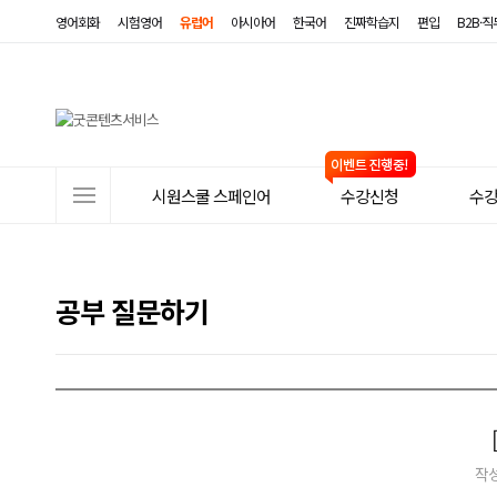
영어회화
시험영어
유럽어
아시아어
한국어
진짜학습지
편입
B2B·
사
시원스쿨 스페인어
수강신청
수
이
트
메
공부 질문하기
뉴
작성