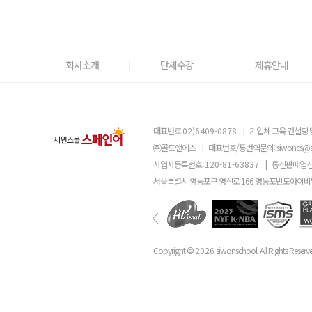
회사소개
단체수강
제휴안내
대표번호
02)6409-0878
|
기업체 교육 컨설팅 
㈜골드앤에스
|
대표번호/통번역문의:
siwoncs@
사업자등록번호:
120-81-63837
|
통신판매업신
서울특별시 영등포구 영신로 166 영등포반도아이비밸
Copyright ©
2026
siwonschool. All Rights Reserv