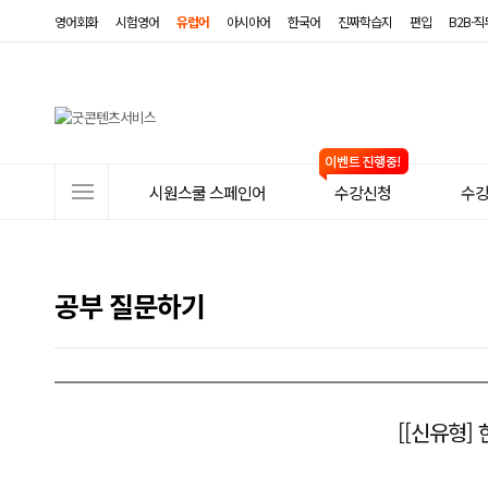
영어회화
시험영어
유럽어
아시아어
한국어
진짜학습지
편입
B2B·
사
시원스쿨 스페인어
수강신청
수
이
트
메
공부 질문하기
뉴
[[신유형]