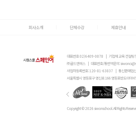
회사소개
단체수강
제휴안내
대표번호
02)6409-0878
|
기업체 교육 컨설팅 
㈜골드앤에스
|
대표번호/통번역문의:
siwoncs@
사업자등록번호:
120-81-63837
|
통신판매업신
서울특별시 영등포구 영신로 166 영등포반도아이비밸
Copyright ©
2026
siwonschool. All Rights Reserv