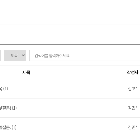
제목
작성자
 (1)
김고*
질문! (1)
김민*
질문. (1)
김민*