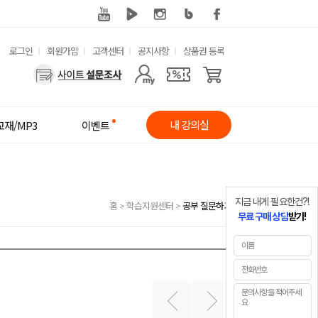
유
로그인
회원가입
고객센터
공지사항
상품권 등록
사
용
용
한
자
메
내 강의실
교재/MP3
이벤트
메
뉴
뉴
지금 내게 필요한건?!
홈
>
학습지원센터
>
공부 질문하기
무료 구매 상담
받기!