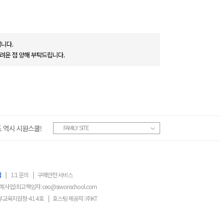
니다.
려운 점 양해 부탁드립니다.
 역시 시원스쿨!
FAMILY SITE
침
|
1:1 문의
|
구매안전 서비스
객(사업)최고책임자:
ceo@siwonschool.com
부교육지원청-
414
호
|
호스팅 제공자 : ㈜KT