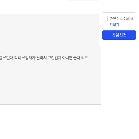
개인 정보 수집동의
더보기
상담신청
떤건..ese 를 쓰던대 각각 쓰임새가 달라서 그런건지 아니면 둘다 써도