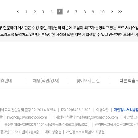
1
2
3
4
5
6
7
8
9
10
부 질문하기 게시판은 수강 중인 회원님의 학습에 도움이 되고자 운영되고 있는 무료 서비스입
변드리도록 노력하고 있으나, 부득이한 사정상 답변 지연이 발생할 수 있고 관련하여 보상은 어
제휴안내
채용(직원/강사)
찾아오시는 길
다른 학습도
체 교육 컨설팅 및 출강
02-2014-8254
|
FAX
02)6406-1309
|
이용약관
|
개인정보처리방
문의:
siwoncs@siwonschool.com
|
마케팅/제휴문의:
marketer@siwonschool.com
|
제안 및 고
|
통신판매업신고번호: 제
2021
-서울영등포
-0400
호
[정보조회]
|
원격평생교육시설 신고번호: 남
영등포반도아이비밸리 7층,8층
|
대표: 양홍걸
|
개인정보보호책임자: 최광철