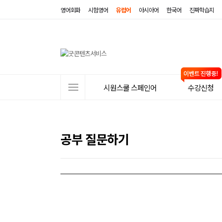
영어회화
시험영어
유럽어
아시아어
한국어
진짜학습지
사
시원스쿨 스페인어
수강신청
이
트
메
공부 질문하기
뉴