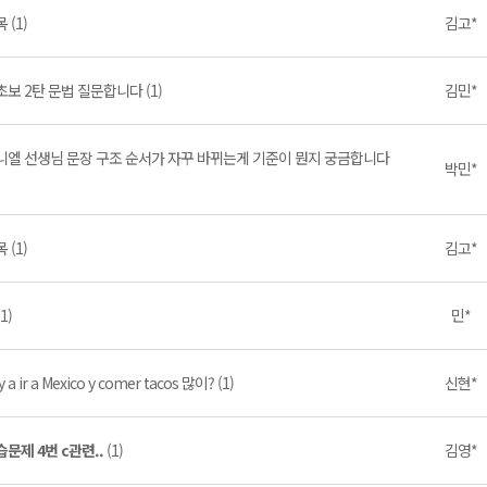
 (1)
김고*
초보 2탄 문법 질문합니다 (1)
김민*
니엘 선생님 문장 구조 순서가 자꾸 바뀌는게 기준이 뭔지 궁금합니다
박민*
 (1)
김고*
(1)
민*
y a ir a Mexico y comer tacos 많이? (1)
신현*
습문제 4번 c관련..
(1)
김영*