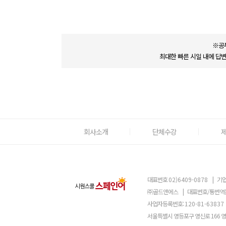
※공
최대한 빠른 시일 내에 답
회사소개
단체수강
대표번호
02)6409-0878
|
기업
㈜골드앤에스
|
대표번호/통번역
사업자등록번호:
120-81-63837
서울특별시 영등포구 영신로 166 