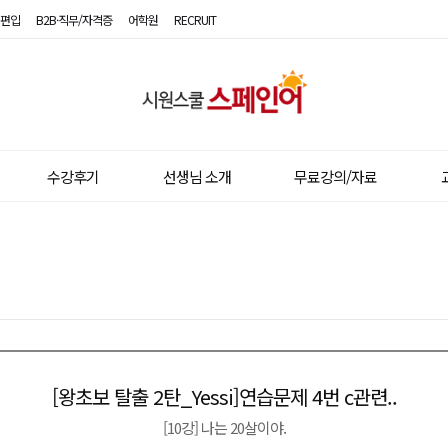
편입
B2B·직무/자격증
어학원
RECRUIT
시
원
스
수강후기
선생님 소개
무료강의/자료
쿨
스
페
인
어
[왕초보 탈출 2탄_Yessi]연습문제 4번 c관련..
이전글
다음글
[10강] 나는 20살이야.