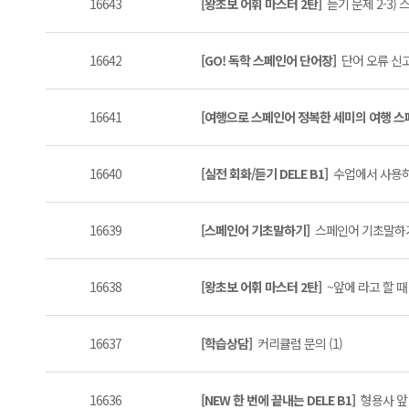
16643
[왕초보 어휘 마스터 2탄]
듣기 문제 2-3)
16642
[GO! 독학 스페인어 단어장]
단어 오류 신고
16641
[여행으로 스페인어 정복한 세미의 여행 
16640
[실전 회화/듣기 DELE B1]
수업에서 사용하
16639
[스페인어 기초말하기]
스페인어 기초말하기 
16638
[왕초보 어휘 마스터 2탄]
~앞에 라고 할 때 
16637
[학습상담]
커리큘럼 문의 (1)
16636
[NEW 한 번에 끝내는 DELE B1]
형용사 앞