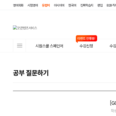
영어회화
시험영어
유럽어
아시아어
한국어
진짜학습지
편입
B2B·
사
시원스쿨 스페인어
수강신청
수
이
트
메
공부 질문하기
뉴
[
작성