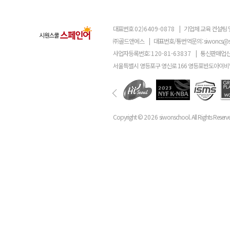
대표번호
02)6409-0878
|
기업체 교육 컨설팅 
㈜골드앤에스
|
대표번호/통번역문의:
siwoncs@
사업자등록번호:
120-81-63837
|
통신판매업신
서울특별시 영등포구 영신로 166 영등포반도아이비밸
Copyright ©
2026
siwonschool. All Rights Reserv