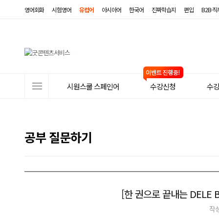
영어회화
시험영어
유럽어
아시아어
한국어
진짜학습지
편입
B2B·
사
시원스쿨 스페인어
수강신청
수
이
트
메
공부 질문하기
뉴
[한 권으로 끝내는 DELE
작성