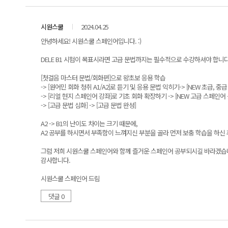
시원스쿨
2024.04.25
안녕하세요! 시원스쿨 스페인어입니다. :)
DELE B1 시험이 목표시라면 고급 문법까지는 필수적으로 수강하셔야 합니다
[첫걸음 마스터 문법/회화편]으로 왕초보 응용 학습
-> [원어민 회화 청취 A1/A2]로 듣기 및 응용 문법 익히기-> [NEW 초급,
-> [리얼 현지 스페인어 강좌]로 기초 회화 확장하기 -> [NEW 고급 스페인어 
-> [고급 문법 심화] -> [고급 문법 완성]
A2 -> B1의 난이도 차이는 크기 때문에,
A2 공부를 하시면서 부족함이 느껴지신 부분을 골라 먼저 보충 학습을 하신 
그럼 저희 시원스쿨 스페인어와 함께 즐거운 스페인어 공부되시길 바라겠습
감사합니다.
시원스쿨 스페인어 드림
댓글 0