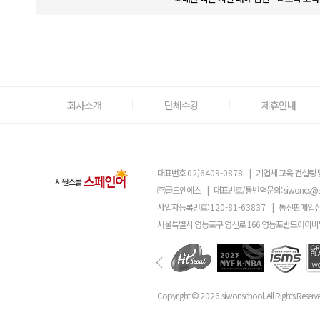
회사소개
단체수강
제휴안내
대표번호
02)6409-0878
|
기업체 교육 컨설팅 
㈜골드앤에스
|
대표번호/통번역문의:
siwoncs@
사업자등록번호:
120-81-63837
|
통신판매업신
서울특별시 영등포구 영신로 166 영등포반도아이비밸
Copyright ©
2026
siwonschool. All Rights Reserv