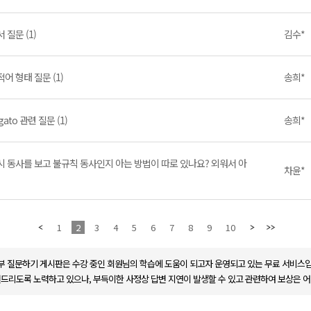
 질문 (1)
김수*
어 형태 질문 (1)
송희*
 gato 관련 질문 (1)
송희*
시 동사를 보고 불규칙 동사인지 아는 방법이 따로 있나요? 외워서 아
차윤*
1
2
3
4
5
6
7
8
9
10
부 질문하기 게시판은 수강 중인 회원님의 학습에 도움이 되고자 운영되고 있는 무료 서비스입
변드리도록 노력하고 있으나, 부득이한 사정상 답변 지연이 발생할 수 있고 관련하여 보상은 어