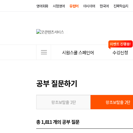
영어회화
시험영어
유럽어
아시아어
한국어
진짜학습지
사
시원스쿨 스페인어
수강신청
이
트
메
공부 질문하기
뉴
왕초보탈출 1탄
왕초보탈출 2탄
총 1,811 개
의 공부 질문