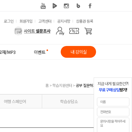
유
로그인
회원가입
고객센터
공지사항
상품권 등록
사
용
용
한
자
메
내 강의실
교재/MP3
이벤트
메
뉴
뉴
지금 내게 필요한건?!
홈
>
학습지원센터
>
공부 질문하기
무료 구매 상담
받기!
여행 스페인어
학습상담소