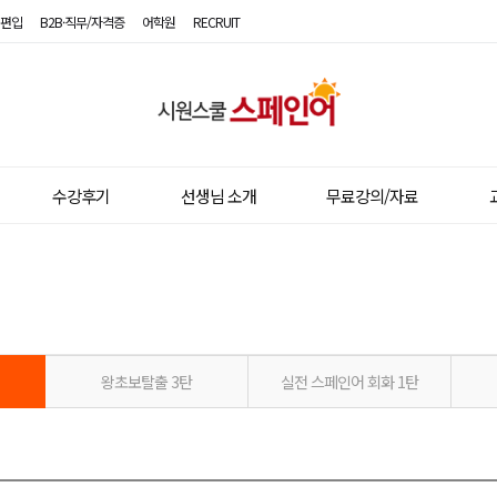
편입
B2B·직무/자격증
어학원
RECRUIT
시
원
스
수강후기
선생님 소개
무료강의/자료
쿨
스
페
인
왕초보탈출 3탄
실전 스페인어 회화 1탄
어