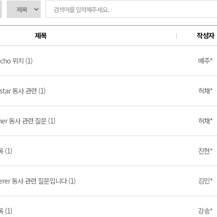
제목
작성자
cho 위치 (1)
배주*
star 동사 관련 (1)
허채*
ner 동사 관련 질문 (1)
허채*
 (1)
진현*
erer 동사 관련 질문입니다 (1)
김민*
 (1)
강송*