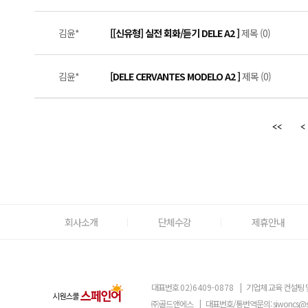
김윤*
[[신유형] 실전 회화/듣기 DELE A2 ]
제목 (0)
김윤*
[DELE CERVANTES MODELO A2 ]
제목 (0)
회사소개
단체수강
제휴안내
대표번호
02)6409-0878
|
기업체 교육 컨설팅 
㈜골드앤에스
|
대표번호/통번역문의:
siwoncs@