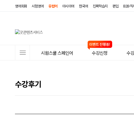
영어회화
시험영어
유럽어
아시아어
한국어
진짜학습지
편입
B2B·
사
시원스쿨 스페인어
수강신청
수
이
트
메
수강후기
뉴