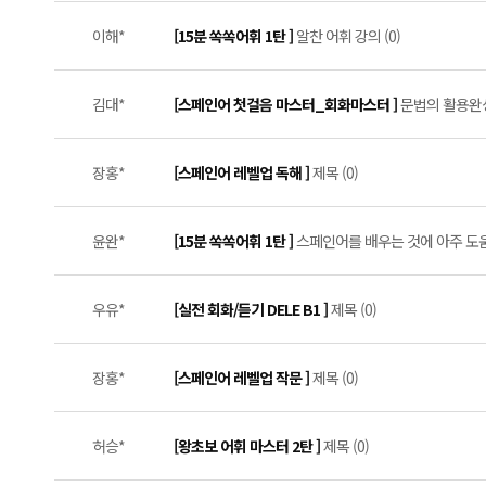
이해*
[15분 쏙쏙어휘 1탄 ]
알찬 어휘 강의 (0)
김대*
[스페인어 첫걸음 마스터_회화마스터 ]
문법의 활용완성
장홍*
[스페인어 레벨업 독해 ]
제목 (0)
윤완*
[15분 쏙쏙어휘 1탄 ]
스페인어를 배우는 것에 아주 도움
우유*
[실전 회화/듣기 DELE B1 ]
제목 (0)
장홍*
[스페인어 레벨업 작문 ]
제목 (0)
허승*
[왕초보 어휘 마스터 2탄 ]
제목 (0)