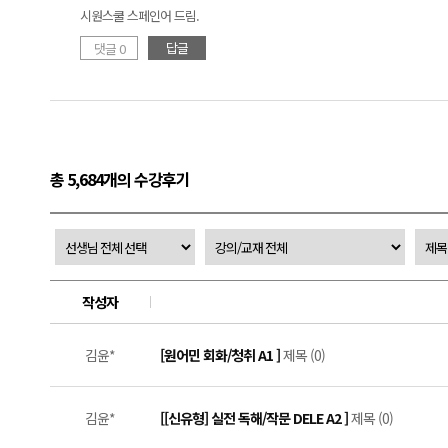
시원스쿨 스페인어 드림.
답글
댓글 0
총 5,684개의 수강후기
작성자
김윤*
[원어민 회화/청취 A1 ]
제목 (0)
김윤*
[[신유형] 실전 독해/작문 DELE A2 ]
제목 (0)