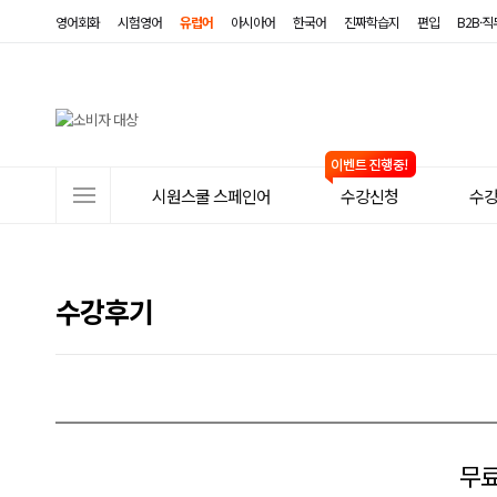
영어회화
시험영어
유럽어
아시아어
한국어
진짜학습지
편입
B2B·
사
시원스쿨 스페인어
수강신청
수
이
트
메
수강후기
뉴
무료