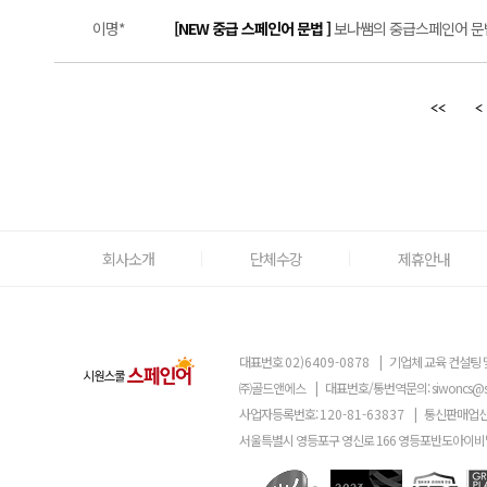
이명*
[NEW 중급 스페인어 문법 ]
보나쌤의 중급스페인어 문법!
회사소개
단체수강
제휴안내
대표번호
02)6409-0878
|
기업체 교육 컨설팅 
㈜골드앤에스
|
대표번호/통번역문의:
siwoncs@
사업자등록번호:
120-81-63837
|
통신판매업신
서울특별시 영등포구 영신로 166 영등포반도아이비밸