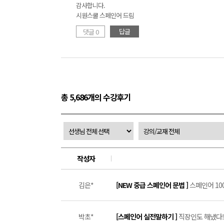
감사합니다.
시원스쿨 스페인어 드림
답글
댓글 0
총 5,686개의 수강후기
작성자
김은*
[NEW 중급 스페인어 문법 ]
스페인어 100
박초*
[스페인어 실전말하기 ]
직장인도 해냈다! 