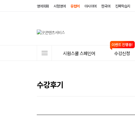
영어회화
시험영어
유럽어
아시아어
한국어
진짜학습지
사
시원스쿨 스페인어
수강신청
이
트
메
수강후기
뉴