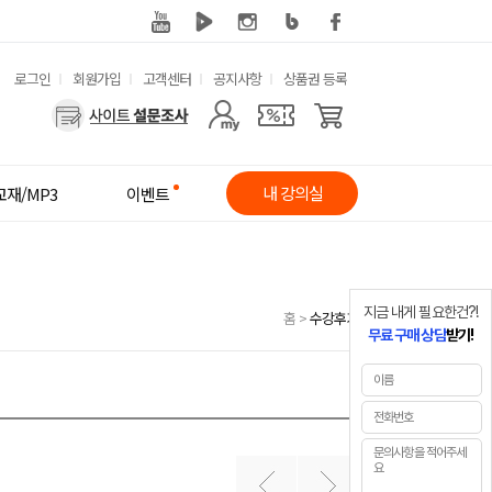
유
로그인
회원가입
고객센터
공지사항
상품권 등록
사
용
용
한
자
메
내 강의실
교재/MP3
이벤트
메
뉴
뉴
지금 내게 필요한건?!
홈
>
수강후기
무료 구매 상담
받기!