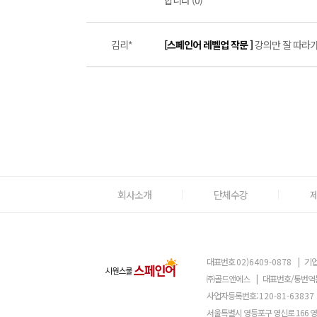
합니다 (0)
김리*
[스페인어 레벨업 작문 ]
강의만 잘 따라가도
회사소개
단체수강
대표번호
02)6409-0878
|
기업
㈜골드앤에스
|
대표번호/통번역
사업자등록번호:
120-81-63837
서울특별시 영등포구 영신로 166 