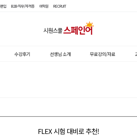
편입
B2B·직무/자격증
어학원
RECRUIT
시
원
스
수강후기
선생님 소개
무료강의/자료
쿨
스
페
인
어
FLEX 시험 대비로 추천!