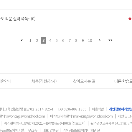
 작문 실력 쑥쑥~ (0)
1
2
3
4
5
6
7
8
9
10
제휴안내
채용(직원/강사)
찾아오시는 길
다른 학습도
체 교육 컨설팅 및 출강
02-2014-8254
|
FAX
02)6406-1309
|
이용약관
|
개인정보처리방
문의:
siwoncs@siwonschool.com
|
마케팅/제휴문의:
marketer@siwonschool.com
|
제안 및 고
|
통신판매업신고번호: 제
2021
-서울영등포
-0400
호
[정보조회]
|
원격평생교육시설 신고번호: 남
영등포반도아이비밸리 7층,8층
|
대표: 양홍걸
|
개인정보보호책임자: 최광철