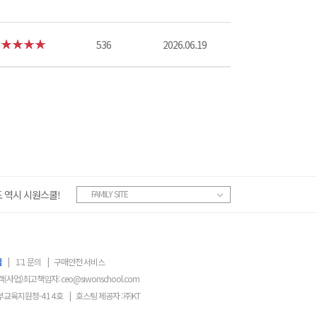
536
2026.06.19
 역시 시원스쿨!
FAMILY SITE
침
|
1:1 문의
|
구매안전 서비스
객(사업)최고책임자:
ceo@siwonschool.com
부교육지원청-
414
호
|
호스팅 제공자 : ㈜KT