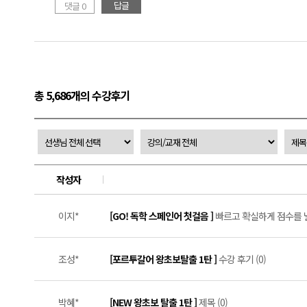
답글
댓글 0
총 5,686개의 수강후기
작성자
이지*
[GO! 독학 스페인어 첫걸음 ]
빠르고 확실하게 점수를 낼 
조성*
[포르투갈어 왕초보탈출 1탄 ]
수강 후기 (0)
박혜*
[NEW 왕초보 탈출 1탄 ]
제목 (0)