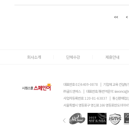
회사소개
단체수강
제휴안내
대표번호
02)6409-0878
|
기업체 교육 컨설팅 
㈜골드앤에스
|
대표번호/통번역문의:
siwoncs@
사업자등록번호:
120-81-63837
|
통신판매업신
서울특별시 영등포구 영신로 166 영등포반도아이비밸