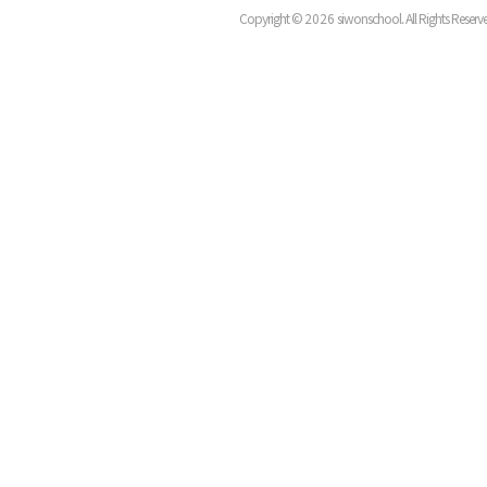
Copyright ©
2026
siwonschool. All Rights Reserv