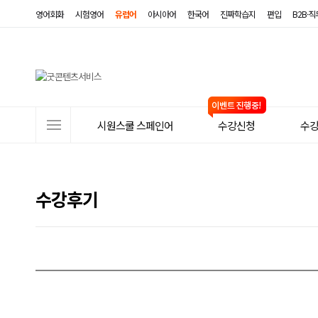
영어회화
시험영어
유럽어
아시아어
한국어
진짜학습지
편입
B2B·
사
시원스쿨 스페인어
수강신청
수
이
트
메
수강후기
뉴