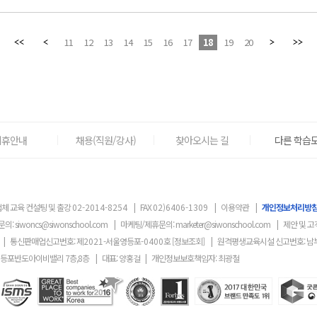
11
12
13
14
15
16
17
18
19
20
제휴안내
채용(직원/강사)
찾아오시는 길
다른 학습도
체 교육 컨설팅 및 출강
02-2014-8254
|
FAX
02)6406-1309
|
이용약관
|
개인정보처리방
문의:
siwoncs@siwonschool.com
|
마케팅/제휴문의:
marketer@siwonschool.com
|
제안 및 고
|
통신판매업신고번호: 제
2021
-서울영등포
-0400
호
[정보조회]
|
원격평생교육시설 신고번호: 남
영등포반도아이비밸리 7층,8층
|
대표: 양홍걸
|
개인정보보호책임자: 최광철