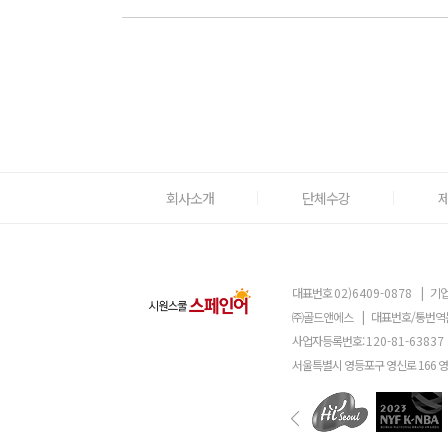
회사소개
단체수강
대표번호
02)6409-0878
|
기업
㈜골드앤에스
|
대표번호/통번역
사업자등록번호:
120-81-63837
서울특별시 영등포구 영신로 166 