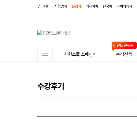
영어회화
시험영어
유럽어
아시아어
한국어
진짜학습지
사
시원스쿨 스페인어
수강신청
이
트
메
수강후기
뉴