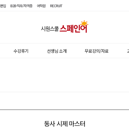
편입
B2B·직무/자격증
어학원
RECRUIT
시
원
스
수강후기
선생님 소개
무료강의/자료
쿨
스
페
인
어
동사 시제 마스터