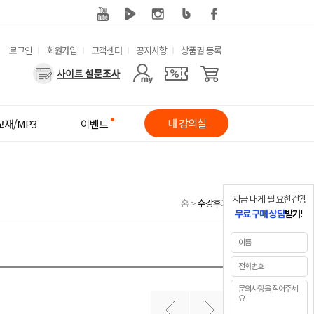
유
로그인
회원가입
고객센터
공지사항
상품권 등록
사
용
용
한
자
메
내 강의실
교재/MP3
이벤트
메
뉴
뉴
지금 내게 필요한건?!
홈
>
수강후기
무료 구매 상담
받기!