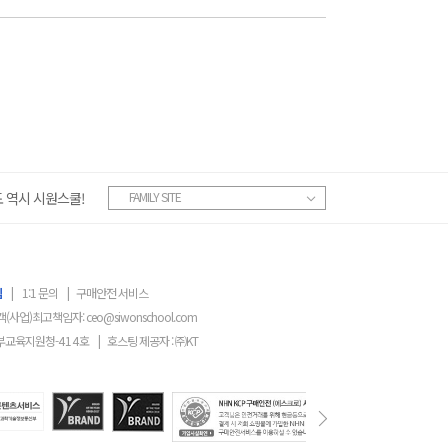
 역시 시원스쿨!
FAMILY SITE
침
|
1:1 문의
|
구매안전 서비스
객(사업)최고책임자:
ceo@siwonschool.com
부교육지원청-
414
호
|
호스팅 제공자 : ㈜KT