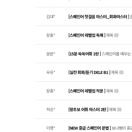
김대*
[스페인어 첫걸음 마스터_회화마스터 ]
장홍*
[스페인어 레벨업 독해 ]
제목 (0)
윤완*
[15분 쏙쏙어휘 1탄 ]
스페인어를 배우는 
우유*
[실전 회화/듣기 DELE B1 ]
제목 (0)
장홍*
[스페인어 레벨업 작문 ]
제목 (0)
허승*
[왕초보 어휘 마스터 2탄 ]
제목 (0)
이명*
[NEW 중급 스페인어 문법 ]
보나쌤의 중급