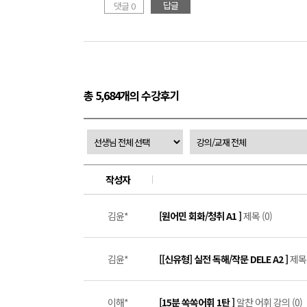
답글
댓글 0
총 5,684개의 수강후기
작성자
김윤*
[원어민 회화/청취 A1 ]
제목 (0)
김윤*
[[신유형] 실전 독해/작문 DELE A2 ]
제목 
이해*
[15분 쏙쏙어휘 1탄 ]
알찬 어휘 강의 (0)