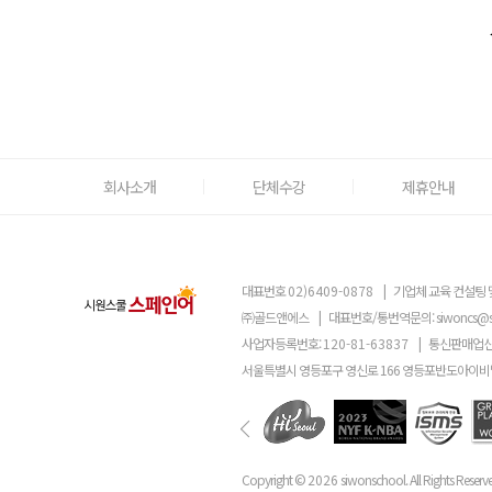
회사소개
단체수강
제휴안내
대표번호
02)6409-0878
|
기업체 교육 컨설팅 
㈜골드앤에스
|
대표번호/통번역문의:
siwoncs@
사업자등록번호:
120-81-63837
|
통신판매업신
서울특별시 영등포구 영신로 166 영등포반도아이비밸
Copyright ©
2026
siwonschool. All Rights Reserv