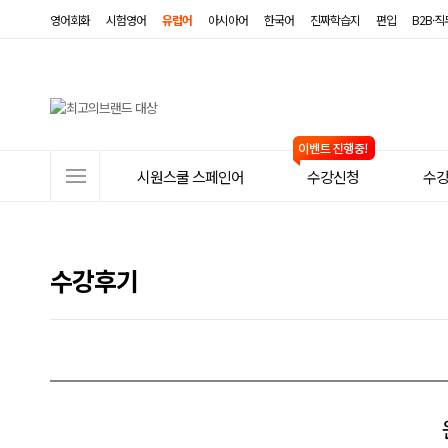
영어회화
시험영어
유럽어
아시아어
한국어
진짜학습지
편입
B2B·
사
시원스쿨 스페인어
수강신청
수
이
트
메
수강후기
뉴