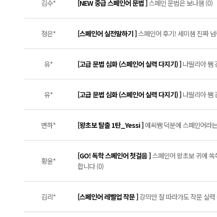
김수*
[NEW 중급 스페인어 문법 ]
스페인 문법은 보나샘 (0)
정은*
[스페인어 실전말하기 ]
스페인어 후기! 세미샘 진짜 넘좋아요
유*
[고급 문법 심화 (스페인어 실력 다지기) ]
나딸리아 쌤 
유*
[고급 문법 심화 (스페인어 실력 다지기) ]
나딸리아 쌤 
변하*
[왕초보 탈출 1탄_Yessi ]
예씨쌤 덕분에 스페인어라는 꿈
[GO! 독학 스페인어 첫걸음 ]
스페인어 왕초보 귀에 쏙쏙
황윤*
합니다 (0)
김리*
[스페인어 레벨업 작문 ]
강의만 잘 따라가도 작문 실력 쑥